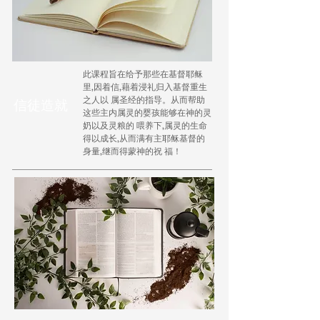
此课程旨在给予那些在基督耶稣
里,因着信,藉着浸礼归入基督重生
之人以 属圣经的指导。从而帮助
信徒造就
这些主内属灵的婴孩能够在神的灵
奶以及灵粮的 喂养下,属灵的生命
得以成长,从而满有主耶稣基督的
身量,继而得蒙神的祝 福！