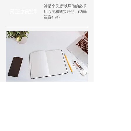
神是个灵,所以拜他的必须
真正的敬拜
用心灵和诚实拜他。(约翰
福音4:24)
谨以此书，献给那些为福音打那
美好之仗，按着正意分解神话语
的传道人们。愿各位在主里因信
心所做的工夫，因爱心所受的劳
​心中盼望
苦，因盼望我们主耶稣基督所存
的缘由
的忍耐，蒙神纪念，得神祝
福！
此资料分上下卷，上卷点击
文字或图片即可获得，下卷请电
邮我们获得，谢谢！​