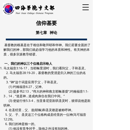
四海学院中文部
Four Seas College Chinese Program
​信仰基要
第七章 神论
基督教的根基是在于相信和敬拜耶和华神。我们若要全面的了
解我们的神，那我们就必须学习他的本质和神性。有关神的本
质，很多宗派教导错谬。
一、我们的神以三个位格启示给人
马太福音3:16-17，当耶稣受浸时，我们看到父，子和圣灵。
2.
马太福音28:19-20，基督教的受浸是归入神的三位的名
的。
3.
“神”这个词是应用于父，子和圣灵。
(1) 约翰福音6:27，父神。
(2) 提多书2:13，“伟大的神和救主耶稣基督”;约翰福音1:1-
3，14，“道是神…道成肉身住在我们中间。”
(3) 使徒行传5:3-4，当亚拿尼亚欺哄圣灵时，彼得说他是欺
哄神。
4. 在圣经里，父、道(耶稣)和圣灵都是被称呼神。
5. 父、子、圣灵这三个位格构成圣经里的一位神(马可福音
12:29)。
6. 我们的神是独一的。
(1) 他没有竞争对手，除他之外没有别的神。