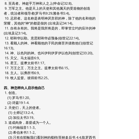
8. 至高者。神超乎万神和人之上(申命记32:8)。
9. 万军之主。他是天上的天使和其他属天的受造物的创造
者，统治者
和领导者(罗马书9:29;雅各书5:4)。
10. 忌邪者。这名称是表明神厌弃邪的神，除了他的名和他的
荣耀，其他的“神”的都是假的 (出埃及记34:14)。
11. 自有永有的。我将是我所将是的，即掌管立约的应许的神
(出埃及
记3:14)。
12. 耶和华以勒。意思耶和华必预备(创世记22:14)。
13. 看顾人的神。神看顾他的子民的痛苦并拯救他们(创世记
16:13)。
14. 神、以色列的神。也叫伊利伊罗伊以色列(创世记33:20)。
15. 天父。马太福音6:9。
16. 君王。提摩太前书1:17。
17. 万王之王，万主之主。提摩太前书6:15。
18. 主人。以弗所书6:9。
19. 牧人监督。彼得前书2:25。
四、神怎样向人启示他自己
1. 创造。
(1) 罗马书1:20。
(2) 诗篇19:1-4.
2. 天使们，天上的使者。
(1) 士师记13:2-4。
(2) 加拉太书3:19。
3. 道成肉身，基督成为一个人。
(1) 约翰福音1:1-3。
(2) 希伯来书1:1-2。
(3) 只有在耶稣我们看到神的模样(哥林多后书 4:4;歌罗西书