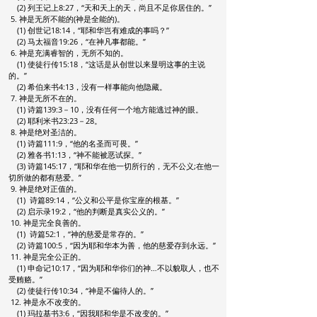
(2) 列王记上8:27，“天和天上的天，尚且不足你居住的。”
5.
神是无所不能的(神是全能的)。
(1) 创世记18:14，“耶和华岂有难成的事吗？”
(2) 马太福音19:26，“在神凡事都能。”
6.
神是充满睿智的，无所不知的。
(1) 使徒行传15:18，“这话是从创世以来显明这事的主说
的。”
(2) 希伯来书4:13，没有一样事能向他隐藏。
7.
神是无所不在的。
(1) 诗篇139:3－10，没有任何一个地方能逃过神的眼。
(2) 耶利米书23:23－28。
8.
神是绝对圣洁的。
(1) 诗篇111:9，“他的名圣而可畏。”
(2) 雅各书1:13，“神不能被恶试探。”
(3) 诗篇145:17，“耶和华在他一切所行的，无不公义;在他一
切所做的都有慈爱。”
9.
神是绝对正值的。
(1) 诗篇89:14，“公义和公平是你宝座的根基。”
(2) 启示录19:2，“他的判断是真实公义的。”
10. 神是完全良善的。
(1) 诗篇52:1，“神的慈爱是常存的。”
(2) 诗篇100:5，“因为耶和华本为善，他的慈爱存到永远。”
11. 神是完全公正的。
(1) 申命记10:17，“因为耶和华你们的神…不以貌取人，也不
受贿赂。”
(2) 使徒行传10:34，“神是不偏待人的。”
12. 神是永不改变的。
(1) 玛拉基书3:6，“因我耶和华是不改变的。”