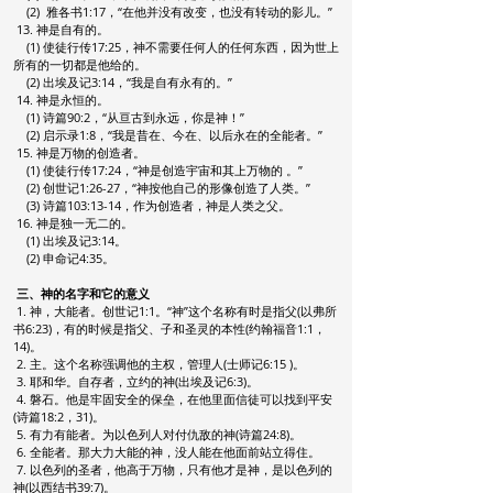
(2) 雅各书1:17，“在他并没有改变，也没有转动的影儿。”
13. 神是自有的。
(1) 使徒行传17:25，神不需要任何人的任何东西，因为世上
所有的一切都是他给的。
(2) 出埃及记3:14，“我是自有永有的。”
14. 神是永恒的。
(1) 诗篇90:2，“从亘古到永远，你是神！”
(2) 启示录1:8，“我是昔在、今在、以后永在的全能者。”
15. 神是万物的创造者。
(1) 使徒行传17:24，“神是创造宇宙和其上万物的 。”
(2) 创世记1:26-27，“神按他自己的形像创造了人类。”
(3) 诗篇103:13-14，作为创造者，神是人类之父。
16. 神是独一无二的。
(1) 出埃及记3:14。
(2) 申命记4:35。
三、神的名字和它的意义
1.
神，大能者。创世记1:1。“神”这个名称有时是指父(以弗所
书6:23)，有的时候是指父、子和圣灵的本性(约翰福音1:1，
14)。
2. 主。这个名称强调他的主权，管理人(士师记6:15 )。
3. 耶和华。自存者，立约的神(出埃及记6:3)。
4. 磐石。他是牢固安全的保垒，在他里面信徒可以找到平安
(诗篇
18:2，31)。
5. 有力有能者。为以色列人对付仇敌的神(诗篇24:8)。
6. 全能者。那大力大能的神，没人能在他面前站立得住。
7. 以色列的圣者，他高于万物，只有他才是神，是以色列的
神(以西结书39:7)。