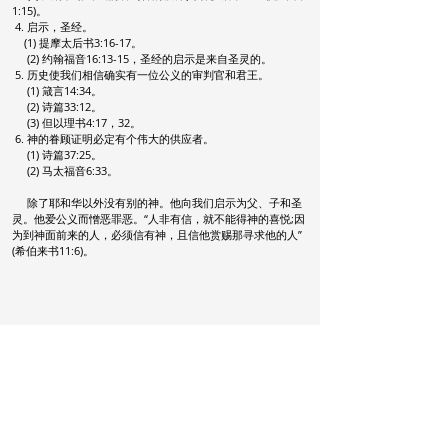
1:15)。
4. 启示，圣经。
(1) 提摩太后书3:16-17。
(2) 约翰福音16:13-15，圣经的启示是来自圣灵的。
5. 历史使我们相信确实有一位公义的审判官和君王。
(1) 箴言14:34。
(2) 诗篇33:12。
(3) 但以理书4:17，32。
6. 神的眷顾证明必定有个伟大的供应者。
(1) 诗篇37:25。
(2) 马太福音6:33。
除了耶和华以外没有别的神。他向我们启示为父、子和圣
灵。他爱公义而憎恶罪恶。“人非有信，就不能得神的喜悦;因
为到神面前来的人，必须信有神，且信他赏赐那寻求他的人”
(希伯来书11:6)。