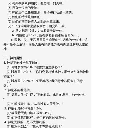
(2) 与异教的众神相比，他是唯一的真神。
(3) 只有一位神的统治。
(4) 神的三个位格在规划、命令和行动是一致的。
(5) 他们的特性是相称的。
(6) 他们的期望是将人从罪恶里救出来。
(7) “一”这词通常是描叙亲密，相交和一致。
a. 马太福音19:5，丈夫和妻子是一体。
b. 约翰福音17:21，所有的基督徒都应合而为一 。
c. 因此，父、子和圣灵是申命记6:4中记载的一位神。这
并不是不合逻辑，而是人用有限的能力没有办法理解那无限的
神。
二、神的属性
1. 神是不能被全然了解的。
(1) 哥林多前书2:16, “谁曾知道主的心？”
(2) 以赛亚书40:18，“你们究竟将谁比神，用什么形像与神比
较呢？”
(3) 以赛亚书55:8-9，“耶和华说:“我的意念非同你们的意
念。”
2. 神是不能看见的。
(1) 提摩太前书1:17，“不能看见、永世的君王、独一的神。
”
(2) 约翰福音1:18，“从来没有人看见神。”
3. 神是个灵(约翰福音4:24)。
(1)“魂无骨无肉” (路加福音24:39)。
(2) 他不像我们这样，是个有肉体的被造物。
4.
神是无限的，是不受限制的。
(1) 耶利书23:24，“我岂不充满天地吗？”