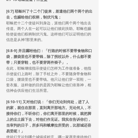
[6:7] 耶稣叫了十二个门徒来，差遣他们两个两个的出
去，也赐给他们权柄，制伏污鬼；
耶稣把十二个使徒叫到身边，派他们两个两个地出去
传道。两个人在一起可以让他们彼此扶助。耶稣也赐
给使徒他们权柄制伏污鬼。这样他们可以证明他们的
信息是从神?那里来的。
[6:8-9] 并且嘱咐他们：「行路的时候不要带食物和口
袋，腰袋里也不要带钱，除了拐杖以外，什么都不要
带；只要穿鞋，也不要穿两件褂子」，
在此，耶稣继续指示使徒们怎样为工作做准备，他指
示使徒们上路时，除了手杖之外，不要随身带食物和
口袋，腰袋里也不要带钱。他只让他们穿一双鞋，一
套衣服。这样做的目的是因为耶稣让他们依靠神，相
信神会供应他们生活所需。
[6:10-11] 又对他们说：「你们无论到何处，进了人
的家，就住在那里，直到离开那地方。无论何人，不
接待你们，不听你们，你们离开那里的时候，就把脚
上的尘土跺下去，对他们作见证。我实在告诉你们，
当审判的日子，所多玛和蛾摩拉所受的，比那城还容
易受呢！」
使徒们无论到哪个城镇或村庄，哪一家愿意接待他们