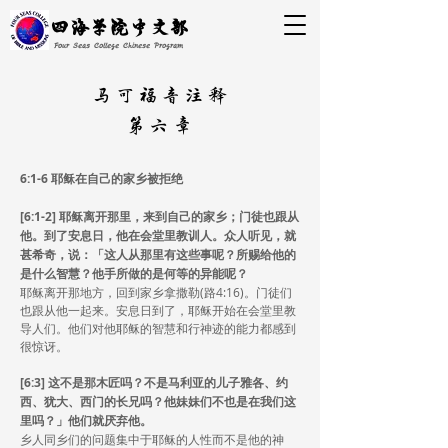
四海学院中文部
Four Seas College Chinese Program
马可福音注释
第六章​
6:1-6 耶稣在自己的家乡被拒绝
[6:1-2] 耶稣离开那里，来到自己的家乡；门徒也跟从
他。到了安息日，他在会堂里教训人。众人听见，就
甚希奇，说：「这人从那里有这些事呢？所赐给他的
是什么智慧？他手所做的是何等的异能呢？
耶稣离开那地方，回到家乡拿撒勒(路4:16)。门徒们
也跟从他一起来。安息日到了，耶稣开始在会堂里教
导人们。他们对他耶稣的智慧和行神迹的能力都感到
很惊讶。
[6:3] 这不是那木匠吗？不是马利亚的儿子雅各、约
西、犹大、西门的长兄吗？他妹妹们不也是在我们这
里吗？」他们就厌弃他。
乡人同乡们的问题集中于耶稣的人性而不是他的神