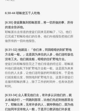
6:30-44 耶稣使五千人吃饱
[6:30] 使徒聚集到耶稣那里，将一切所做的事、所传
的道全告诉他。
耶稣派出去传道的使徒们回来见耶稣(7，12)。他们
已完成了耶稣给他们的任务。他们向他报告把他们所
做所传的一切向他报告。
[6:31-32] 他就说：「你们来，同我暗暗的到旷野地
方去歇一歇。」这是因为来往的人多，他们连吃饭也
没有工夫。他们就坐船，暗暗的往旷野地方去。
使徒们向耶稣报告完之了他们传道的经过后，耶稣就
叫他们跟他私下到旷野地方去歇一歇。这是因为来来
往往的人太多，让他们连吃饭的时间都没有。于是他
们就坐船出发，悄悄地到旷野地方去。这显示使徒们
在服待耶稣的事上，除了工作的时间外，也有休息的
时间。
[6:33-34] 众人看见他们去，有许多认识他们的，就
从各城步行，一同跑到那里，比他们先赶到他那里去
了。耶稣出来，见有许多的人，就怜悯他们，因为他
们如同羊没有牧人一般，于是开口教训他们许多道