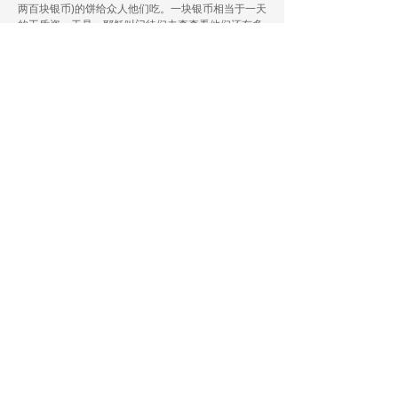
两百块银币)的饼给众人他们吃。一块银币相当于一天
的工质资。于是，耶稣叫门徒们去查查看他们还有多
少饼。他们指出他们只有五个饼和两条鱼。耶稣就吩
咐门徒们把叫众人一组一组地坐在青草地上，分成五
十人一排，一百人一排。耶稣拿起五块饼和两条渔，
举目望天，感谢神赐给了他们食物，跟着擘开饼，分
给门徒们，由门徒们分给众人，大家都吃的很饱。然
后，门徒们把剩下的零碎收拾起来，足足装满了十二
个篮子，当时吃的人，除了妇女孩子，约有五千人。
这神迹证明耶稣是神的儿子。
6:45-52 耶稣和彼得在水上行走
[6:45-46] 耶稣随即催门徒上船，先渡到那边伯赛大
去，等他叫众人散开。他既辞别了他们，就往山上去
祷告。
当大家吃饱后，耶稣立刻催门徒们上船，叫他们先到
湖对岸的伯赛大去。伯赛大是加利利海东北岸的一个
城镇。耶稣留下来遣散众人，待众人都离开了之后，
他就独自上山去祷告。约翰记载众人看见耶稣所行的
神迹，就说:「这真是那要到世间来的先知！」(约
6:14)。耶稣知道众人要来强逼他作王，为了避免这事
的发生，耶稣就退到山上去祷告(约6:15)。