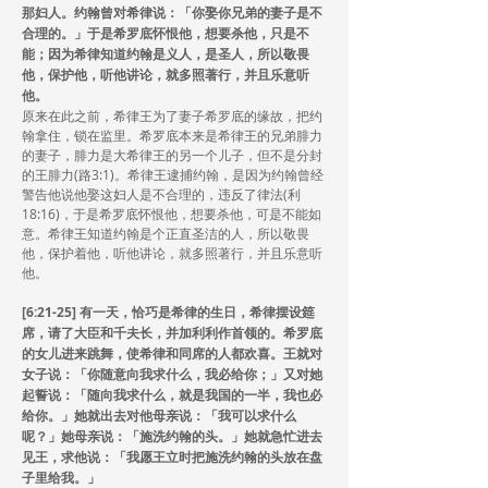
那妇人。约翰曾对希律说：「你娶你兄弟的妻子是不
合理的。」于是希罗底怀恨他，想要杀他，只是不
能；因为希律知道约翰是义人，是圣人，所以敬畏
他，保护他，听他讲论，就多照著行，并且乐意听
他。
原来在此之前，希律王为了妻子希罗底的缘故，把约
翰拿住，锁在监里。希罗底本来是希律王的兄弟腓力
的妻子，腓力是大希律王的另一个儿子，但不是分封
的王腓力(路3:1)。希律王逮捕约翰，是因为约翰曾经
警告他说他娶这妇人是不合理的，违反了律法(利
18:16)，于是希罗底怀恨他，想要杀他，可是不能如
意。希律王知道约翰是个正直圣洁的人，所以敬畏
他，保护着他，听他讲论，就多照著行，并且乐意听
他。
[6:21-25] 有一天，恰巧是希律的生日，希律摆设筵
席，请了大臣和千夫长，并加利利作首领的。希罗底
的女儿进来跳舞，使希律和同席的人都欢喜。王就对
女子说：「你随意向我求什么，我必给你；」又对她
起誓说：「随向我求什么，就是我国的一半，我也必
给你。」她就出去对他母亲说：「我可以求什么
呢？」她母亲说：「施洗约翰的头。」她就急忙进去
见王，求他说：「我愿王立时把施洗约翰的头放在盘
子里给我。」