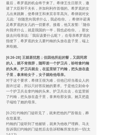
最后，希罗底的机会终于来了。希律王生日那天，邀
请了大臣和千夫长，并加利利作首领的。希罗底的女
儿出来跳舞，使希律王和来宾非常高兴。希律就对女
儿说:「你随意向我求什么，我必给你。」希律许诺满
足希罗底的女儿的一切要求。接着，他又发誓:「随你
向我求什么，就是我国的一半，我也必给你。」那女
孩去问母亲说:「我应该要什么呢？」在母亲希罗底的
指使下，希罗底的女儿要约翰的头放在盘子里，端上
来给她。
[6:26-28] 王就甚忧愁；但因他所起的誓，又因同席
的人，就不肯推辞，随即差一个护卫兵，吩咐拿约翰
的头来。护卫兵就去，在监里斩了约翰，把头放在盘
子里，拿来给女子，女子就给他母亲。
对于这个要求，希律王很为难，但他已经当着众人的
面许过诺，所以只好答应她的要求。于是他立刻命令
一个护卫兵去拿约翰的头来。护卫兵出去，在监里斩
了约翰，把头放在盘子里，拿来给那女孩。她又把盘
子端给了她的母亲。
[6:29] 约翰的门徒听见了，就来把他的尸首领去，葬
在坟墓里。
约翰的门徒听到了他被斩，就来为他收尸埋葬。马太
告诉我们约翰的门徒然后去告诉耶稣所发生的一切(太
14:12)。