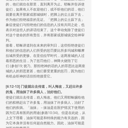
的，他们就住在那里，直到离开为止。耶稣并告诉使
徒们，如果有人不欢迎他们，或不听他们的话，他们
就要在离开那家或那城镇时，把脚上的尘土跺下去，
作为他们拒绝福音的见证。「把脚上的尘土跺下去」
象征使徒们与拒绝他们的信息的人没有共同之处，也
表示对这些人的讲话结束了。这个举动免除了使徒们
对这个使命的所有责任，并将那家或那城镇交给神审
判。
接着，耶稣讲道到在未来的审判日，这些拒绝使徒们
和他们的信息的人们所受的惩罚要比所多玛城和蛾摩
拉城所受的更惨。在亚伯拉罕时代，这两座城的人过
着邪恶的生活，为了惩罚他们，神降火烧毁了它
们 (参创19; 犹7)。那拒绝神的话的人的罪恶比这两座
城的人的邪恶更甚，他们要受更重的惩罚，因为他们
有机会听神的话但拒绝接受它。
[6:12-13] 门徒就出去传道，叫人悔改，又赶出许多
的鬼，用油抹了许多病人，治好他们。
使徒们就出去传道，劝人悔改。他们又用耶稣赐给他
们的权柄赶出了许多鬼，用油抹了许多病人，治好了
他们的疾病。「油抹」－抹油是在医护情况下使用的
因为它具有医药的用途(参路10:34)。但是在此处，从
上文下理看，油抹可能是和特殊的能力有关连的，因
为它本身并没有任何超自然能力。因此，油抹可能是