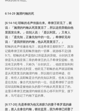
神医的附带用品。
6:14-29 施浸约翰的死
[6:14-16] 耶稣的名声传扬出来。希律王听见了，就
说：「施浸的约翰从死里复活了，所以这些异能由他
里面发出来。」但别人说：「是以利亚。」又有人
说：「是先知，正像先知中的一位。」希律听见却
说：「是我所斩的约翰，他从死里复活了。」
耶稣的名声传遍各地方，就连希律王都听到了。路加
记载希律王听见耶稣所做的一切事，就游移不定(路
9:7)。耶稣的名声是指6:2所提及的异能。分封的王希
律是马太福音第二章的希律王的儿子希律安提帕，他
没有王的尊号，只称为「分封的王」，他统管加利利
和约旦河东的北利亚，他听见了耶稣的名声就说耶稣
是从死里复活的施浸约翰，所以能行这些神迹。但
是，有些人说耶稣是古代的先知以利亚。也有人说他
是位先知，像古代先知中的一位。但是希律听了这些
话却说耶稣是被他砍头的那个约翰从死里复活了的。
这显示希律王把施浸约翰斩后良心得不到平安。接下
来，马可追记了约翰下监的事。
[6:17-20] 先是希律为他兄弟腓力的妻子希罗底的缘
故，差人去拿住约翰，锁在监里，因为希律已经娶了