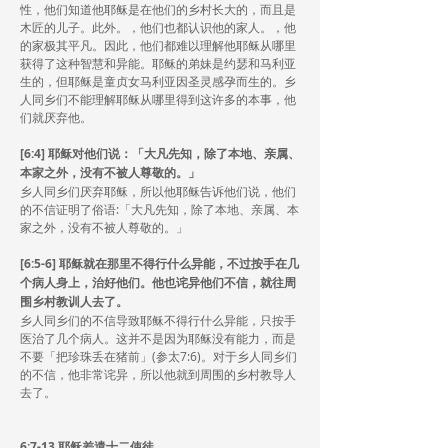
性，他们知道他耶稣是在他们的乡村长大的，而且是
木匠的儿子。此外。，他们也都认识他的家人。，他
的家极其平凡。因此，他们都难以理解他耶稣从哪里
获得了这种智慧和异能。耶稣的弟妹是约瑟和马利亚
生的，但耶稣是童贞女马利亚因圣灵感孕而生的。乡
人同乡们不能理解耶稣从哪里得到这许多的本事，他
们就厌弃他。
[6:4] 耶稣对他们说：「大凡先知，除了本地、亲属、
本家之外，没有不被人尊敬的。」
乡人同乡们厌弃耶稣，所以他耶稣告诉他们说，他们
的不信证明了俗语:「大凡先知，除了本地、亲属、本
家之外，没有不被人尊敬的。」
[6:5-6] 耶稣就在那里不得行什么异能，不过按手在几
个病人身上，治好他们。他也诧异他们不信，就往周
围乡村教训人去了。
乡人同乡们的不信导致耶稣不得行什么异能，只按手
医治了几个病人。这并不是因为耶稣没有能力，而是
不要「把珍珠丢在猪前」(参太7:6)。对于乡人同乡们
的不信，他非常诧异，所以他就到周围的乡村教导人
去了。
6:7-13 耶稣差遣十二使徒