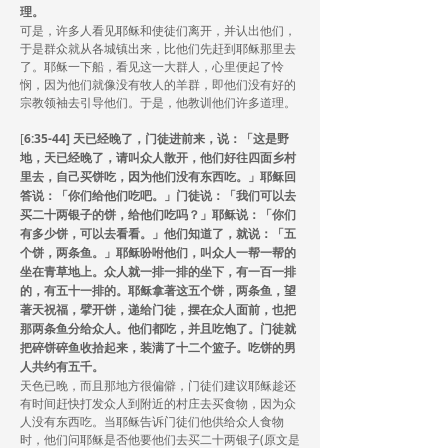
理。
可是，许多人看见耶稣和使徒们离开，并认出他们，
于是群众就从各城镇出来，比他们先赶到耶稣那里去
了。耶稣一下船，看见这一大群人，心里便起了怜
悯，因为他们就像没有牧人的羊群，即他们没有好的
宗教领袖去引导他们。于是，他教训他们许多道理。
[
6:35-44] 天已经晚了，门徒进前来，说：「这是野
地，天已经晚了，请叫众人散开，他们好往四面乡村
里去，自己买饼吃，因为他们没有东西吃。」耶稣回
答说：「你们给他们吃吧。」门徒说：「我们可以去
买二十两银子的饼，给他们吃吗？」耶稣说：「你们
有多少饼，可以去看看。」他们知道了，就说：「五
个饼，两条鱼。」耶稣吩咐他们，叫众人一帮一帮的
坐在青草地上。众人就一排一排的坐下，有一百一排
的，有五十一排的。耶稣拿著这五个饼，两条鱼，望
著天祝福，擘开饼，递给门徒，摆在众人面前，也把
那两条鱼分给众人。他们都吃，并且吃饱了。门徒就
把碎饼碎鱼收拾起来，装满了十二个篮子。吃饼的男
人共约有五千。
天色已晚，而且那地方很偏僻，门徒们建议耶稣趁还
有时间赶快打发众人到附近的村庄去买食物，因为众
人没有东西吃。当耶稣告诉门徒们他供给众人食物
时，他们问耶稣是否他要他们去买二十两银子(原文是