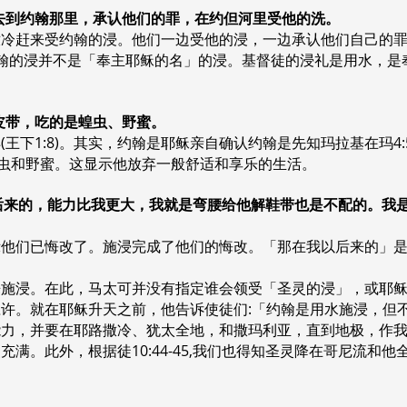
都出去到约翰那里，承认他们的罪，在约但河里受他的洗。
撒冷赶来受约翰的浸。他们一边受他的浸，一边承认他们自己的
，约翰的浸并不是「奉主耶稣的名」的浸。基督徒的浸礼是用水，是
束皮带，吃的是蝗虫、野蜜。
王下1:8)。其实，约翰是耶稣亲自确认约翰是先知玛拉基在玛4:
单，蝗虫和野蜜。这显示他放弃一般舒适和享乐的生活。
在我以后来的，能力比我更大，我就是弯腰给他解鞋带也是不配的。
示他们已悔改了。施浸完成了他们的悔改。「那在我以后来的」
来施浸。在此，马太可并没有指定谁会领受「圣灵的浸」，或耶
许。就在耶稣升天之前，他告诉使徒们:「约翰是用水施浸，但不
，并要在耶路撒冷、犹太全地，和撒玛利亚，直到地极，作我的见证」
满。此外，根据徒10:44-45,我们也得知圣灵降在哥尼流和