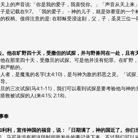
上的声音说:「你是我的爱子，我喜悦你。」「声音从天上来」是父神
是记载在9:7。「我的爱子」－神的儿子，就是弥赛亚的一个称呼
的权柄。值得注意的是: 在耶稣受浸这刻，父，子，圣灵三位一
到旷野里去。他在旷野四十天，受撒但的试探，并与野兽同在一处，且
。他在那里四十天，受撒旦的试探。可是他并没有犯罪。在旷野
独和严酷的。
人者，是魔鬼的名字(太4:10)，是与神为敌的邪恶之灵。「试
引导。
的三次试探(马4:1-11)，我们可以看到试探是要考验他与神
试探的人(来4:15; 2:18)。
道事奉
耶稣来到加利利，宣传神国的福音，说：「日期满了，神的国近了。你
时间。马可并没有把这段时间所发生的事记录下来。不过我们可以