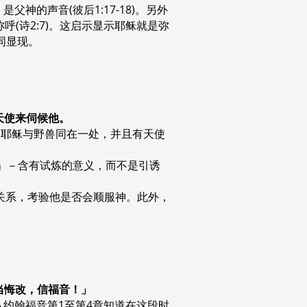
的声音(彼后1:17-18)。另外
(诗2:7)。这启示显示耶稣就是弥
同显现。
有天使来伺候他。
，耶稣与野兽同在一处，并且有天使
探」－含有试炼的意义，而不是引诱
的关系，考验他是否会顺服神。此外，
们当悔改，信福音！」
从约翰福音第1至第4章知道在这段时