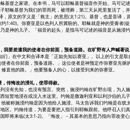
耶稣基督之家谱。在本书，马可以耶稣基督福音作开始。马可记
儿子耶稣基督为我们的罪而死，被埋葬，第三天从死里复活了，
。耶稣是音译，原文的字义是「救主」的意思(太1:21)。基督，也是
1:40)。弥赛亚是以色列人所冀盼的。耶稣就是神的受膏者(徒4:
督乃是神的儿子。「福音的起头」是指马可记述的福音是从施浸
说：看哪，我要差遣我的使者在你前面，预备道路。在旷野有人声喊著
们」在中文和合译本是「正如先知以赛亚」。以上的引文是取自玛3:
的使者在你前面，预备道路。」这位使者是神预定作弥赛亚先驱的人
，修直他的路。」他要预备人的心，以接受到来的弥赛亚。
野施浸，传悔改的浸礼，使罪得赦。
色列没有先知，也没有预言。突然，施浸约翰在旷野出现，为人
东西短暂地浸在或没入水这里。约翰是撒迦利亚和以利沙伯的儿
翰。他被称施浸约翰是因为他给人施浸。马太告诉我们约翰是在犹
大地区。约翰传道，为要是要把人指引到耶稣跟前。他呼召人们
即将来临(太3:1-2)。「悔改」－其基本的意思乃指向罪改变