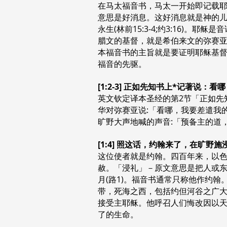
在马太福音书，马太一开始即记载
意思是好消息。这好消息就是神的
永生(林前15:3-4;约3:16)
腊文的基督，就是希伯来文的弥赛亚(约
本福音书的主旨就是要证明耶稣基
福音的先驱。
[1:2-3] 正如先知书上*记著
英文钦定译本圣经的第2节「正如先知
华对弥赛亚说:「看哪，我要差遣我
旷野大声地喊的声音:「预备主的道
[1:4] 照这话，约翰来了，在旷
这位使者就是约翰。四百年来，以
赦。「浸礼」－原文意思是把人或
月(路1)。福音书通常只称他作约
带，死海之西，包括约但河谷之广
接受主耶稣。他呼召人们悔改因以天国
了的生命。