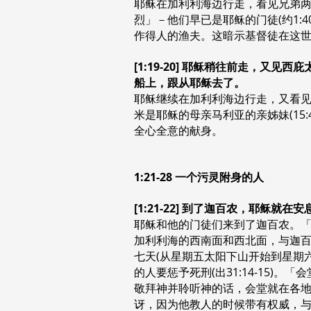
耶稣在加利利海边行走，看见兄弟两
烈」－他们早已是耶稣的门徒(约1:
作得人的渔夫。这暗示基督徒在这
[1:19-20] 耶稣稍往前走，
船上，跟从耶稣去了。
耶稣继续在加利利海边行走，又看
米是耶稣的母亲马利亚的亲姊妹(15
全心全意的献身。
1:21-28 一个污灵附身的人
[1:21-22] 到了迦百农，耶
耶稣和他的门徒们来到了迦百农。
加利利海的西南面和西北面，与迦
七天(从星期五太阳下山开始到星期
的人要惩予死刑(出31:14-15
敬拜神并聆听神的话，会堂就在各
讶，因为他教人的时候带有权威，与