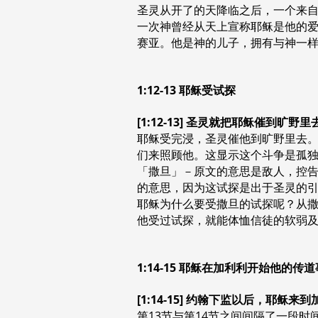
圣灵从开了的天降临之后，一个来自天
一次神曾经从天上宣称耶稣是他的爱子
赛亚。他是神的儿子，拥有与神一样
1:12-13 耶稣受试探
[1:12-13] 圣灵就把耶稣催
耶稣受完浸，圣灵催他到旷野里去
们来照顾他。这显示这个斗争是孤
「撒旦」－原文的意思是敌人，控告
的意思，因为这试探是出于圣灵的
耶稣为什么要受撒旦的试探呢？从撒旦
他受过试探，就能体恤信徒的软弱及搭救被
1:14-15 耶稣在加利利开始他的传
[1:14-15] 约翰下监以后，
第13节与第14节之间间隔了一段