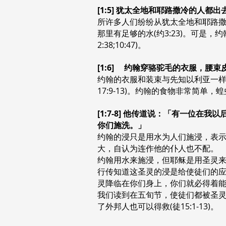
[1:5] 犹太全地和耶路撒冷的人
所许多人们纷纷从犹太全地和耶路
那里有足够的水(约3:23)。可是
2:38;10:47)。
[1:6] 约翰穿骆驼毛的衣服，腰
约翰的衣服和装束与先知以利亚一样(
17:9-13)。约翰的食物非常简
[1:7-8] 他传道说：「有一位
你们施洗。」
约翰的浸只是用水为人们施浸，表
大，自认为连作他的仆人也不配。
约翰用水来施浸，但耶稣是用圣灵
行传知道这圣灵的浸是给使徒们的应
灵降临在你们身上，你们就必得着能力
我们读到在五旬节，使徒们都被圣灵充
了外邦人也可以得救(徒15:1-13)。