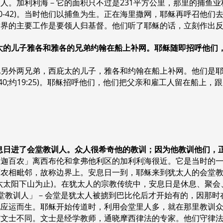
人。加利利海－它的面积只不过是231平方公里，那里的捕鱼业
40-42)。当时他们以捕鱼为生。正在海里撒网，耶稣再呼召他
世界的主要工作是要领人归基督。他们听了耶稣的话，立刻作出
又见西庇太的儿子雅各和雅各的兄弟约翰在船上补网。耶稣随即招呼他
见另外两兄弟，西庇太的儿子，雅各和约翰在船上补网。他们是
:40;约19:25)。耶稣招呼他们，他们把父亲和雇工人留在船上
稣就在安息日进了会堂教训人。众人很希奇他的教训；因为他教训他们
「迦百农」离西布伦和拿弗他利区的加利利海很近。它是当时的
百农相毗邻，故称边界上。安息日一到，耶稣来到犹太人的会堂
六太阳下山为止)。在犹太人的宗教传统中，安息日是休息、聚
)。「会堂教训人」－会堂是犹太人被掳到巴比伦后才开始有的，因那
地应运而生。耶稣开始传道时，利用会堂里人多，就在那里教训
文士不同。文士是经学教师，通晓摩西律法的专家。他们守律法