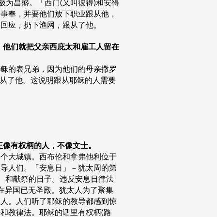
极为昌盛。「西门(又叫彼得)和安得
们去事奉，并要他们放下职业跟从他，
反回应，扔下渔网，跟从了他。
们，他们就把父亲西庇太和雇工人留在
耶稣的表兄弟，因为他们的母亲撒罗
，跟从了他。这说明跟从耶稣的人需要
，正像有权柄的人，不像文士。
一个大城镇。西布伦和拿弗他利位于
教导人们。「安息日」－犹太周的第
会、和献祭的日子。违反安息日律法
时在异国已无圣殿。犹太人为了聚集
众人。人们听了耶稣的教导都感到惊
和教律法。耶稣的话里有权柄(路