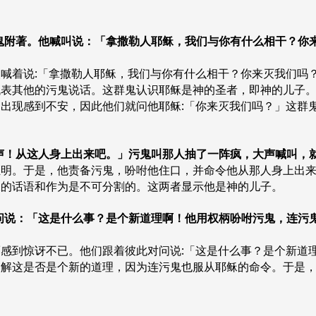
。
个人被污鬼附著。他喊叫说：「拿撒勒人耶稣，我们与你有什么相干？
喊着说:「拿撒勒人耶稣，我们与你有什么相干？你来灭我们吗
表其他的污鬼说话。这群鬼认识耶稣是神的圣者，即神的儿子。他们
出现感到不安，因此他们就问他耶稣:「你来灭我们吗？」这群
「不要作声！从这人身上出来吧。」污鬼叫那人抽了一阵疯，大声喊叫，
证明。于是，他责备污鬼，吩咐他住口，并命令他从那人身上出
稣的话语和作为是不可分割的。这两者显示他是神的儿子。
致彼此对问说：「这是什么事？是个新道理啊！他用权柄吩咐污鬼，连
感到惊讶不已。他们跟着彼此对问说:「这是什么事？是个新道
了解这是否是个新的道理，因为连污鬼也服从耶稣的命令。于是