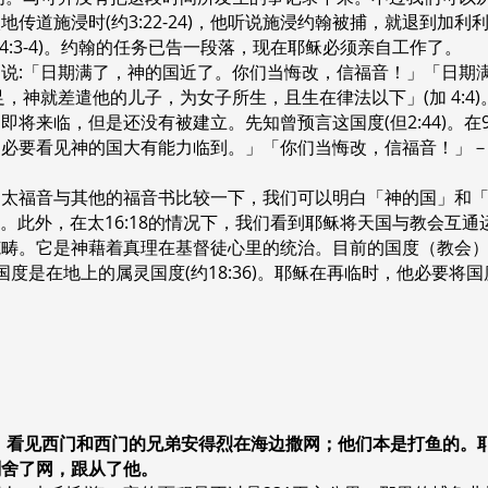
传道施浸时(约3:22-24)，他听说施浸约翰被捕，就退到加
4:3-4)。约翰的任务已告一段落，现在耶稣必须亲自工作了。
说:「日期满了，神的国近了。你们当悔改，信福音！」「日期
，神就差遣他的儿子，为女子所生，且生在律法以下」(加 4:4
将来临，但是还没有被建立。先知曾预言这国度(但2:44)。在9
，必要看见神的国大有能力临到。」「你们当悔改，信福音！」
福音与其他的福音书比较一下，我们可以明白「神的国」和「天国」是
11;路7:28)。此外，在太16:18的情况下，我们看到耶稣将天国与
范畴。它是神藉着真理在基督徒心里的统治。目前的国度（教会
国度是在地上的属灵国度(约18:36)。耶稣在再临时，他必要将国度交
的海边走，看见西门和西门的兄弟安得烈在海边撒网；他们本是打鱼的
刻舍了网，跟从了他。