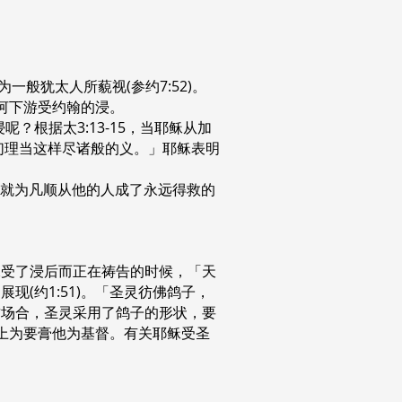
般犹太人所藐视(参约7:52)。
但河下游受约翰的浸。
的浸呢？根据太3:13-15，当耶稣从加
们理当这样尽诸般的义。」耶稣表明
顺从，就为凡顺从他的人成了永远得救的
稣受了浸后而正在祷告的时候，「天
现(约1:51)。「圣灵彷佛鸽子，
在这场合，圣灵采用了鸽子的形状，要
身上为要膏他为基督。有关耶稣受圣