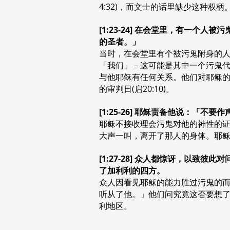
4:32)，而文士的话里缺少这种权柄
[1:23-24] 在会堂里，有一
的圣者。」
当时，在会堂里有个被污鬼附身的人
「我们」－这可能是其中一个污鬼代
与他耶稣有任何关系。他们对耶稣的
的审判日(启20:10)。
[1:25-26] 耶稣责备他说：
耶稣不接收理会污鬼对他的神性的
大声一叫，离开了那人的身体。耶
[1:27-28] 众人都惊讶，以
了加利利的四方。
众人因看见耶稣的能力胜过污鬼的而
听从了他。」他们问究竟这否要想
利地区。