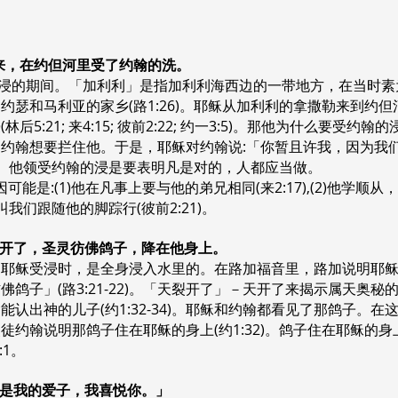
撒勒来，在约但河里受了约翰的洗。
的期间。「加利利」是指加利利海西边的一带地方，在当时素为一
约瑟和马利亚的家乡(路1:26)。耶稣从加利利的拿撒勒来到约
:21; 来4:15; 彼前2:22; 约一3:5)。那他为什么要受约翰
约翰想要拦住他。于是，耶稣对约翰说:「你暂且许我，因为我
5)。他领受约翰的浸是要表明凡是对的，人都应当做。
是:(1)他在凡事上要与他的弟兄相同(来2:17),(2)他学
样，叫我们跟随他的脚踪行(彼前2:21)。
天裂开了，圣灵彷佛鸽子，降在他身上。
明耶稣受浸时，是全身浸入水里的。在路加福音里，路加说明耶
子」(路3:21-22)。「天裂开了」－天开了来揭示属天奥秘的展
认出神的儿子(约1:32-34)。耶稣和约翰都看见了那鸽子。
徒约翰说明那鸽子住在耶稣的身上(约1:32)。鸽子住在耶稣的
:1。
「你是我的爱子，我喜悦你。」