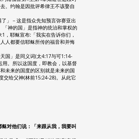
利利去。约翰是因批评希律王不该娶自
满了」－这是指众先知预言弥赛亚出
)。「神的国」是指神的统治和掌权的
:1，耶稣宣布:「我实在告诉你们，
－人人都要信耶稣所传的福音和并悔
同义词(太4:17与可1:14-
教会互通运用。所以这国度，即教会，以基督
）和未来的国度的区别就是未来的国
给父神(林前15:24-28)。从此它
。耶稣对他们说：「来跟从我，我要叫