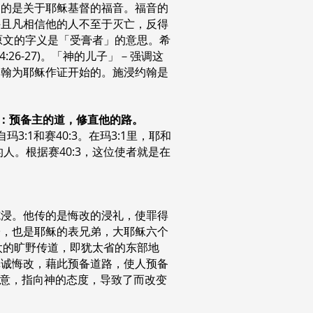
述的是关于耶稣基督的福音。福音的
并且凡相信他的人不至于灭亡，反得
音译，原文的字义是「受膏者」的意思。希
26-27)。「神的儿子」－强调这
约翰为耶稣作证开始的。施浸约翰是
说：预备主的道，修直他的路。
1和赛40:3。在玛3:1里，耶和
。根据赛40:3，这位使者就是在
施浸。他传的是悔改的浸礼，使罪得
子，也是耶稣的表兄弟，大耶稣六个
太的旷野传道，即犹太省的东部地
真诚悔改，藉此预备道路，使人预备
心意，指向神的态度，导致了而改变