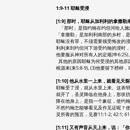
1:9-11 耶稣受浸
[1:9] 那时，耶稣从加利利的拿
「那时」是指约翰在约但河给人施浸
「拿撒勒」是加利利南部的乡村，是
耶稣没有罪，不须需要领受悔改的浸(林后5
利利来到约但河下游受约翰的浸时，
他要服从神对所有人的定规(申6:2
其他的原因耶稣为何受浸的其他原因可能
根源来(来5:8-9), (3)他要留下榜
[1:10] 他从水里一上来，就看见
耶稣受了浸，就从水里上来。这表
就开了，圣灵降临在他身上，形状彷佛鸽
降在他身上」是指一个象征，使约翰能
不然约翰怎能够看见及作见证呢？使
灵所膏的预言，见赛11:1-2; 42:1; 61
[1:11] 又有声音从天上来，说：