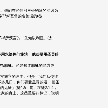
罪。他们在约但河里受约翰的浸因为
奉耶稣基督的名施浸的(徒
5-6所预言的「先知以利亚」(太
我是用水给你们施洗，他却要用圣灵给
是指耶稣。约翰知道耶稣的能力更
稣实施它的理由。但是，我们从使徒
多几日，你们要受圣灵的浸… 但圣
(徒1:5，8)。在徒2:1-4，
他全家的身上。这些重要的标记，说明