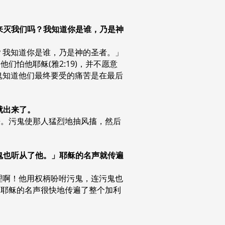
你来灭我们吗？我知道你是谁，乃是神
？我知道你是谁，乃是神的圣者。」
怕他耶稣(雅2:19)，并不愿意
鬼知道他们最终要受的痛苦是在最后
就出来了。
来。污鬼使那人猛烈地抽风搐，然后
污鬼也听从了他。」耶稣的名声就传遍
理啊！他用权柄吩咐污鬼，连污鬼也
，耶稣的名声很快地传遍了整个加利