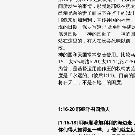
间所发生的事情，那就是耶稣在犹太地
己亲兄弟的妻子而被下在监里的(太1
耶稣来到加利利，宣传神国的福音，
现的日期。保罗写道:「及至时候满足
属灵国度。「神的国近了」－神的国即
站在这里的，有人在没尝死味以前
改。
神的国和天国常常交替使用。比较马太
15；太5:5与路6:20; 太11:
为首，是基督运用他作王的权柄的
度是「永远的」(彼后1:11)。目前的
将在天上，不是在地上的国度。
1:16-20 耶稣呼召四渔夫
[1:16-18] 耶稣顺著加利利
你们得人如得鱼一样。」他们就立