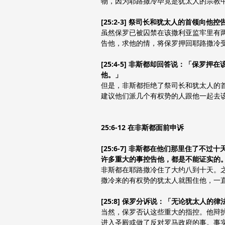
物，因为耶路撒冷毕竟是犹太人的宗教
[25:2-3] 祭司长和犹太人的首领
虽然保罗已被囚禁在该撒利亚监牢里有
告他，求他的情，将保罗押回耶路撒冷
[25:4-5] 非斯都却回答说：「保
他。」
但是，非斯都拒绝了祭司长和犹太人的
建议他们派几个有权势的人跟他一起去
25:6-12 在非斯都面前申诉
[25:6-7] 非斯都在他们那里住
许多重大的事控告他，都是不能证实的
非斯都在耶路撒冷住了大约八到十天。
撒冷来的有权势的犹太人就围住他，一
[25:8] 保罗分诉说：「无论犹太人
当然，保罗否认这些重大的指控。他辩
进入圣殿或做了反对罗马政府的事。事