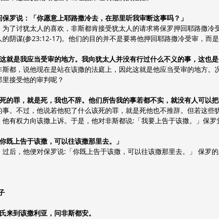
，就问保罗说：「你愿意上耶路撒冷去，在那里听我审断这事吗？」
。为了讨犹太人的喜欢，非斯都肯接受犹太人的请求将保罗押回耶路撒冷
阴谋(参23:12-17)。他们的目的并不是要将他押回耶路撒冷受审，而
堂前，这就是我应当受审的地方。我向犹太人并没有行过什么不义的事，这也
非斯都，说他现在是站在该撒的法庭上，因此这就是他应当受审的地方。
那里接受他的审判呢？
了什么该死的罪，就是死，我也不辞。他们所告我的事若都不实，就没有人可以
的事。不过，他说若他犯了什么该死的罪，就是死他也不推辞。但若这些
，他有权力向该撒上诉。于是，他对非斯都说:「我要上告于该撒。」保罗
说：「你既上告于该撒，可以往该撒那里去。」
过后，他便对保罗说:「你既上告于该撒，可以往该撒那里去。」 保罗
子
尼基氏来到该撒利亚，问非斯都安。