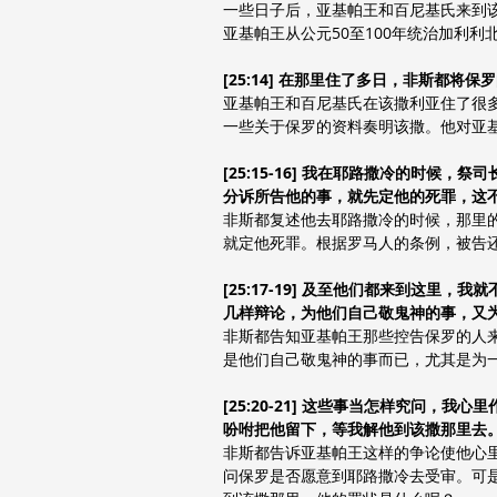
一些日子后，亚基帕王和百尼基氏来到
亚基帕王从公元50至100年统治加利
[25:14] 在那里住了多日，非斯都
亚基帕王和百尼基氏在该撒利亚住了很
一些关于保罗的资料奏明该撒。他对亚
[25:15-16] 我在耶路撒冷的时
分诉所告他的事，就先定他的死罪，这
非斯都复述他去耶路撒冷的时候，那里
就定他死罪。根据罗马人的条例，被告
[25:17-19] 及至他们都来到这
几样辩论，为他们自己敬鬼神的事，又
非斯都告知亚基帕王那些控告保罗的人
是他们自己敬鬼神的事而已，尤其是为
[25:20-21] 这些事当怎样究问
吩咐把他留下，等我解他到该撒那里去
非斯都告诉亚基帕王这样的争论使他心
问保罗是否愿意到耶路撒冷去受审。可是