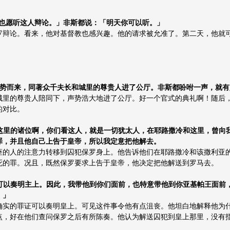
自己也愿听这人辩论。」非斯都说：「明天你可以听。」
罗辩论。看来，他对基督教也感兴趣。他的请求被允准了。第二天，他就
大张威势而来，同著众千夫长和城里的尊贵人进了公厅。非斯都吩咐一声，就
城里的尊贵人陪同下，声势浩大地进了公厅。好一个官式的典礼啊！随后
的对比。
帕王和在这里的诸位啊，你们看这人，就是一切犹太人，在耶路撒冷和这里，曾
罪，并且他自己上告于皇帝，所以我定意把他解去。
座的人的注意力转移到囚犯保罗身上。他告诉他们在耶路撒冷和该撒利亚
死的罪。况且，既然保罗要求上告于皇帝，他决定把他解送到罗马去。
确实的事可以奏明主上。因此，我带他到你们面前，也特意带他到你亚基帕王面
。」
确实的罪证可以奏明皇上。可见这件事令他有点沮丧。他坦白地解释他为
点，好在他们查问保罗之后有所陈奏。他认为解送囚犯到皇上那里，没有