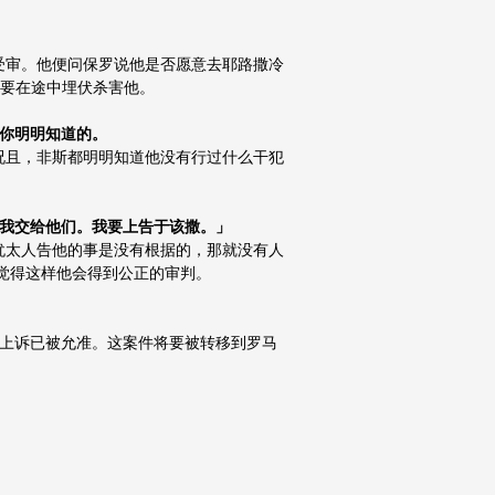
受审。他便问保罗说他是否愿意去耶路撒冷
是要在途中埋伏杀害他。
是你明明知道的。
况且，非斯都明明知道他没有行过什么干犯
把我交给他们。我要上告于该撒。」
犹太人告他的事是没有根据的，那就没有人
觉得这样他会得到公正的审判。
的上诉已被允准。这案件将要被转移到罗马