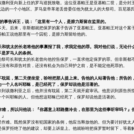
该撒利亚向新上任的罗马巡抚致敬。这位亚基帕王是亚基帕二世，是分封王
利北边的一个小地区。罗马皇帝革老丢曾委任他为犹太人的大祭司。百尼基
将保罗的事告诉王，说：「这里有一个人，是腓力斯留在监里的。
多天。后来，非斯都就把保罗的案子告诉了亚基帕王。亚基帕王对这个案
基帕王说他那里有一个囚犯，是腓力斯留给他的。
候，祭司长和犹太的长老将他的事禀报了我，求我定他的罪。我对他们说，无论
不是罗马人的条例。
的祭司长和犹太的长老曾向他控告保罗，一直求他定保罗的罪。但非斯都
还没有和原告对质，还没有机会为自己辩护之前，是不能定他死罪的。
里，我就不耽延，第二天便坐堂，吩咐把那人提上来。告他的人站著告他；所告
为一个人名叫耶稣，是已经死了，保罗却说他是活著的。
来到该撒利亚之后，他并没有耽延，第二天就开庭审讯。他意识到原告所
一个叫耶稣的人。但他想这耶稣已经死了，保罗却说他是活著的。
，我心里作难，所以问他说：『你愿意上耶路撒冷去，在那里为这些事听审吗？
。」
里作难。既然保罗没有犯国家的条例，他应当释放他的。但为要讨好犹太
保罗拒绝了他的建议，却要上诉皇上。他就吩咐把保罗暂时留下，等着解