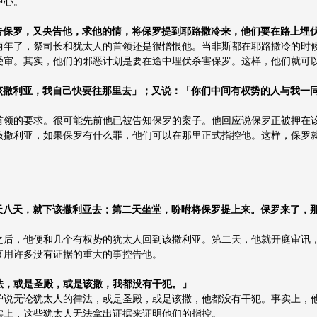
中心。
向他控告保罗，又央告他，求他的情，将保罗提到耶路撒冷来，他们要在路上埋
两年了，祭司长和犹太人的首领还是很憎恨他。当非斯都在耶路撒冷的时
受审。其实，他们的邪恶计划是要在途中埋伏杀害保罗。这样，他们就可
罗押在该撒利亚，我自己快要往那里去」；又说：「你们中间有权势的人与我
首领的要求。很可能先前他已被告知保罗的案子。他回应说保罗正被押在
该撒利亚，如果保罗有什么罪，他们可以在那里正式指控他。这样，保罗
了不过十天八天，就下该撒利亚去；第二天坐堂，吩咐将保罗提上来。保罗来了
。
之后，他便和几个有权势的犹太人回到该撒利亚。第二天，他就开庭审讯
直用许多没有证据的重大的事控告他。
的律法，或是圣殿，或是该撒，我都没有干犯。」
护说无论犹太人的律法，或是圣殿，或是该撒，他都没有干犯。事实上，
实上，这些犹太人无法拿出证据来证明他们的指控。