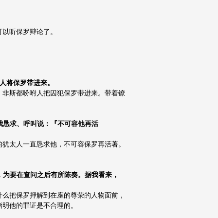
可以听保罗辩论了。
有人将保罗带进来。
，非斯都吩咐人把囚犯保罗带进来。带着镣
向我恳求、呼叫说：『不可容他再活
的犹太人一直恳求他，不可容保罗再活著。
前，为要在查问之后有所陈奏。据我看来，
什么把保罗押解到在座的尊荣的人物面前，
指明他的罪证是不合理的。