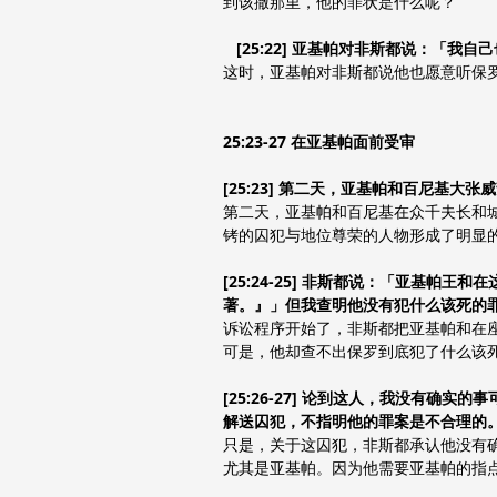
到该撒那里，他的罪状是什么呢？
[25:22] 亚基帕对非斯都说：「我
这时，亚基帕对非斯都说他也愿意听保
25:23-27 在亚基帕面前受审
[25:23] 第二天，亚基帕和百尼基
第二天，亚基帕和百尼基在众千夫长和
铐的囚犯与地位尊荣的人物形成了明显
[25:24-25] 非斯都说：「亚基
著。』」但我查明他没有犯什么该死的
诉讼程序开始了，非斯都把亚基帕和在
可是，他却查不出保罗到底犯了什么该
[25:26-27] 论到这人，我没有
解送囚犯，不指明他的罪案是不合理的
只是，关于这囚犯，非斯都承认他没有
尤其是亚基帕。因为他需要亚基帕的指