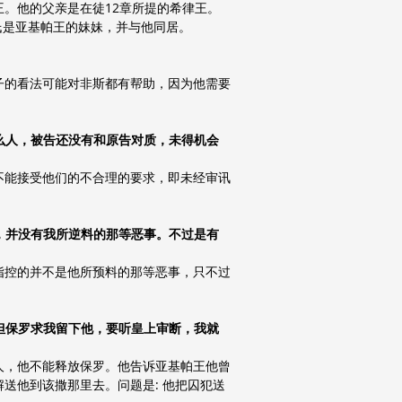
。他的父亲是在徒12章所提的希律王。
氏是亚基帕王的妹妹，并与他同居。
子的看法可能对非斯都有帮助，因为他需要
什么人，被告还没有和原告对质，未得机会
不能接受他们的不合理的要求，即未经审讯
的，并没有我所逆料的那等恶事。不过是有
指控的并不是他所预料的那等恶事，只不过
』但保罗求我留下他，要听皇上审断，我就
人，他不能释放保罗。他告诉亚基帕王他曾
送他到该撒那里去。问题是: 他把囚犯送