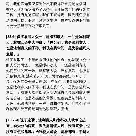
司。我们不知道保罗为什么不晓得亚拿尼是大祭司。
有些人认为保罗侮辱了大祭司而且后来为他的行为道
了歉。是否是这样呢，我们不能肯定，因为我们没有
足够的证据。不过，经过这事件，保罗知道他不可能
从公会那里得到公正审判了。
[23:6] 保罗看出大众一半是撒都该人，一半是法利赛
人，就在公会中大声说：「弟兄们，我是法利赛人，
也是法利赛人的子孙。我现在受审问，是为盼望死人
复活。」
保罗采取了一个策略来保住他的性命。他发现公会中
的人分为两派，一派是撒都该人，一派是法利赛人。
他们所信的不一致。撒都该人说，没有复活，也没有
天使和鬼魂; 法利赛人却说，两样都有(徒23:8)。于
是，保罗在公会里大声说:「弟兄们，我是法利赛人，
也是法利赛人的子孙。我现在受审问，是为盼望死人
复活。」有些人指责保罗不应该称自己是法利赛人来
分裂公会。但是依据他的背景，他确实是法利赛人。
另外，他跟法利赛人一样，都相信复活。注意保罗声
称他现在受审问是因为他盼望死人复活。
[23:7-9] 说了这话，法利赛人和撒都该人就争论起
来，会众分为两党。因为撒都该人说，没有复活，也
没有天使和鬼魂；法利赛人却说，两样都有。于是大