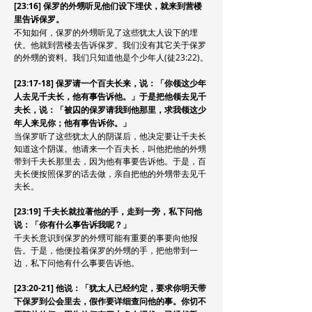
[23:16] 保罗的外甥听见他们设下埋伏，就来到营楼
里告诉保罗。
不知如何，保罗的外甥听见了这些犹太人设下的埋
伏。他就到营楼去告诉保罗。我们没有其它关于保罗
的外甥的资料。我们只知道他是个少年人(徒23:22)。
[23:17-18] 保罗请一个百夫长来，说：「你领这少年
人去见千夫长，他有事告诉他。」于是把他领去见千
夫长，说：「被囚的保罗请我到他那里，求我领这少
年人来见你；他有事告诉你。」
当保罗听了这些犹太人的阴谋后，他决定要让千夫长
知道这个阴谋。他请来一个百夫长，叫他把他的外甥
带到千夫长那里去，因为他有事要告诉他。于是，百
夫长便按照保罗的话去做，亲自把他的外甥带去见千
夫长。
[23:19] 千夫长就拉著他的手，走到一旁，私下问他
说：「你有什么事告诉我呢？」
千夫长意识到保罗的外甥可能有重要的事要向他报
告。于是，他便拉着保罗的外甥的手，把他带到一
边，私下问他有什么事要告诉他。
[23:20-21] 他说：「犹太人已经约定，要求你明天带
下保罗到公会里去，假作要详细查问他的事。你切不