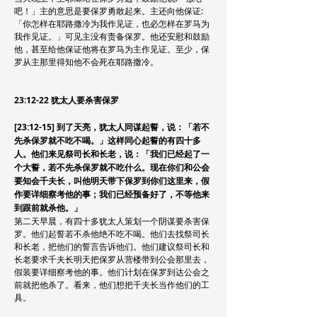
吧！」主的意思是要保罗勇敢起来。主还向他保证:
「你怎样在耶路撒冷为我作见证，也必怎样在罗马为
我作见证。」可见主没有责备保罗。他还安慰和鼓励
他，甚至给他保证他将在罗马为主作见证。至少，保
罗从主那里得知他不会死在耶路撒冷。
23:12-22 犹太人要杀害保罗
[23:12-15] 到了天亮，犹太人同谋起誓，说：「若不
先杀保罗就不吃不喝。」这样同心起誓的有四十多
人。他们来见祭司长和长老，说：「我们已经起了一
个大誓，若不先杀保罗就不吃什么。现在你们和公会
要知会千夫长，叫他明天带下保罗到你们这里来，假
作要详细察考他的事；我们已经预备好了，不等他来
到跟前就杀他。」
第二天早晨，有四十多犹太人策划一个阴谋要杀害保
罗。他们起誓若不杀他绝不吃不喝。他们去找祭司长
和长老，把他们的誓言告诉他们。他们建议祭司长和
长老要求千夫长明天把保罗从营楼带到公会那里去，
假装要详细察考他的事。他们计划在保罗到达公会之
前就把他杀了。看来，他们想把千夫长当作他们的工
具。