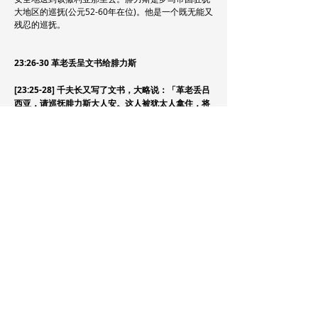
大地区的巡抚(公元52-60年在位)。他是一个既无能又
残忍的巡抚。
23:26-30 革老丢呈文书给腓力斯
[23:25-28] 千夫长又写了文书，大略说：「革老丢吕
西亚，请巡抚腓力斯大人安。这人被犹太人拿住，将
要杀害，我得知他是罗马人，就带兵丁下去救他出
来。因要知道他们告他的缘故，我就带他下到他们的
公会去，
千夫长又写了一封信给腓力斯，解释保罗所面对的情
况。千夫长自称革老丢吕西亚，称呼腓力斯为「大
人」。他说保罗被犹太人捉拿，他们将要杀他的时
候，他得知保罗是罗马公民后，就带士兵从营楼下去
救他。之后，为要知道他们指控保罗的缘故，他把保
罗带到犹太人的公会受审。可见，千夫长给了一个不
是很诚实的叙述。犹太人要杀保罗时，他根本就不知
到保罗是罗马公民。他还故意遗漏了一些对他不利的
细节，如他把保罗绑起来，叫人用鞭子拷问他。
[23:29] 便查知他被告是因他们律法的辩论，并没有
什么该死该绑的罪名。
千夫长说他查知保罗被控告的原因只是与犹太人的律