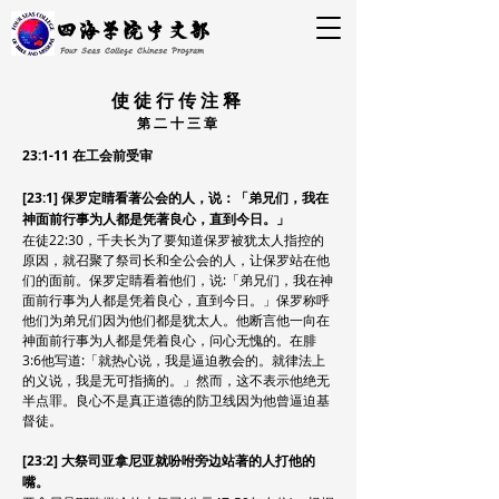
四海学院中文部
Four Seas College Chinese Program
使徒行传注释
​第二十三章
23:1-11 在工会前受审
[23:1] 保罗定睛看著公会的人，说：「弟兄们，我在
神面前行事为人都是凭著良心，直到今日。」
在徒22:30，千夫长为了要知道保罗被犹太人指控的
原因，就召聚了祭司长和全公会的人，让保罗站在他
们的面前。保罗定睛看着他们，说:「弟兄们，我在神
面前行事为人都是凭着良心，直到今日。」保罗称呼
他们为弟兄们因为他们都是犹太人。他断言他一向在
神面前行事为人都是凭着良心，问心无愧的。在腓
3:6他写道:「就热心说，我是逼迫教会的。就律法上
的义说，我是无可指摘的。」然而，这不表示他绝无
半点罪。良心不是真正道德的防卫线因为他曾逼迫基
督徒。
[23:2] 大祭司亚拿尼亚就吩咐旁边站著的人打他的
嘴。