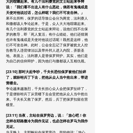
大的喧嚷起来。有几个法利赛党的文士站起来争辩
说：「我们看不出这人有什么恶处，倘若有鬼魂或是
天使对他说过话，怎么样呢？我们不可攻击神。」
果不出所料，保罗的话导致公会分为两党，法利赛人
和撒都该人争论起来。于是，众人大大地喧嚷起来。
有几个法利赛党的文士站起来辩论，说他们找不出保
罗的教导，即「死人复活」有什么错处。他们还猜测
也许有鬼魂或是天使对他说过话呢！既然是这样，他
们不可攻击神。此时，公会全忘记了保罗被犹太人控
告教导人违背律法以及带外邦人进入内院，弄脏圣
地。表面上，法利赛人是替保罗辩护。其实，他们是
为自己的信仰辩护，因为他们与撒都该人互相仇视。
[23:10] 那时大起争吵，千夫长恐怕保罗被他们扯碎
了，就吩咐兵丁下去，把他从众人当中抢出来，带进
营楼去。
争论越来越激烈，千夫长担心众人会把保罗扯碎了，
于是便吩咐兵丁从营楼下去会堂把他从众人当中抢出
来。千夫长又救了保罗。然后，兵丁把保罗扣留在营
楼里。
[23:11] 当夜，主站在保罗旁边，说：「放心吧！你
怎样在耶路撒冷为我作见证，也必怎样在罗马为我作
见证。
当天晚上，主耶稣站在保罗旁边，鼓励他说:「放心