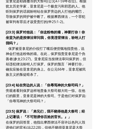
亚拿尼是耶路撒冷的大祭司(公元47-59年在位)。根据
犹太历史学家，亚拿尼是一个极贪污和邪恶的人。他
听到保罗的话就吩咐站在保罗旁边的人打他的嘴巴，
导致保罗的辩护被中断了。根据摩西律法，一个罪犯
被审判有罪后才该受责打的(申25:1-2)。
[23:3] 保罗对他说：「你这粉饰的墙，神要打你！你
坐堂为的是按律法审问我，你竟违背律法，吩咐人打
我吗？」
保罗被亚拿尼的仆役打了嘴后便愤慨地指责他，说
神会打他这粉饰的墙。在此，保罗指责亚拿尼是个伪
善者(参太23:27)。亚拿尼应当按律法审问保罗的，但
却违犯律法吩咐人打保罗。保罗的预言「神要打你」
确实应验在亚拿尼的身上。在公元66年，亚拿尼被民
族主义的叛徒暗杀了。
[23:4] 站在旁边的人说：「你辱骂神的大祭司吗？」
旁观者看到保罗这样地责备大祭司都大吃一惊。在他
们的眼里，亚拿尼是神的大祭司。于是他们对保罗说:
「你辱骂神的大祭司吗？」
[23:5] 保罗说：「弟兄们，我不晓得他是大祭司；经
上记著说：『不可毁谤你百姓的官长。』」
在保罗的回答里，他指出摩西律法不容许以色列人毁
谤他们的官长(出22:28)，但他不晓得亚拿尼是大祭