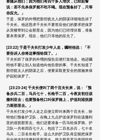
要随从他们；因为他们有四十多人埋伏，已经起誓
说：若不先杀保罗就不吃不喝。现在预备好了，只等
你应允。」
于是，保罗的外甥把那些犹太人的阴谋详细地告诉了
千夫长。他还恳求千夫长不要答应他们的要求把保罗
从营楼带到公会那里去，因为他们已经埋伏着，准备
要杀害保罗。现在，他们只等他的应允了。
[23:22] 于是千夫长打发少年人走，嘱咐他说：「不
要告诉人你将这事报给我了。」
千夫长听了保罗的外甥的报告后便打发他走。他还嘱
咐他不要让别人知道他向他告密的事。千夫长知道了
那些犹太人的阴谋之后，便要采取更安全的措施来保
护囚犯保罗了。
[23:23-24] 千夫长便叫了两个百夫长来，说：「预
备步兵二百，马兵七十，长枪手二百，今夜亥初往该
撒利亚去；也要预备牲口叫保罗骑上，护送到巡抚腓
力斯那里去。」
千夫长打发少年人走之后便立即叫来两个百夫长，吩
咐他们预备护卫队，在晚上九点护送保罗到在该撒利
亚的巡抚那里去。他们还要准备一匹马给保罗骑。护
卫队一共有四百七十人，包括了二百名步兵，七十名
马兵，二百名长枪手。这么大的护卫队肯定能把保罗
安全地送到该撒利亚那里去。腓力斯是罗马帝国驻犹