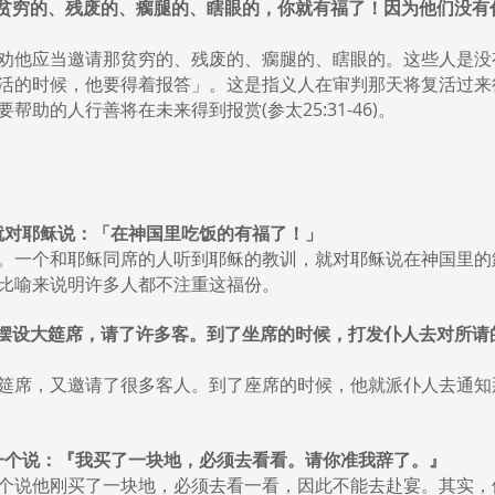
，倒要请那贫穷的、残废的、瘸腿的、瞎眼的，你就有福了！因为他们
劝他应当邀请那贫穷的、残废的、瘸腿的、瞎眼的。这些人是没
的时候，他要得着报答」。这是指义人在审判那天将复活过来得到报
助的人行善将在未来得到报赏(参太25:31-46)。
话，就对耶稣说：「在神国里吃饭的有福了！」
。一个和耶稣同席的人听到耶稣的教训，就对耶稣说在神国里的
比喻来说明许多人都不注重这福份。
：「有一人摆设大筵席，请了许多客。到了坐席的时候，打发仆人去对
筵席，又邀请了很多客人。到了座席的时候，他就派仆人去通知
辞。头一个说：『我买了一块地，必须去看看。请你准我辞了。』
个说他刚买了一块地，必须去看一看，因此不能去赴宴。其实，