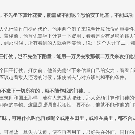
要盖一座楼，不先坐下算计花费，能盖成不能呢？恐怕安了地基，不能
人先计算作门徒的代价。他用两个例子来说明计算代价的重要性
。盖楼前，他首先需坐下计算一下费用，看看是否有足够的钱去
，到那时候，所有看到的人就会嘲笑他，说:「这个人开了工，
出去和别的王打仗，岂不先坐下酌量，能用一万兵去敌那领二万兵来攻
个国王打仗。打仗前，他首先需坐下来估量自己的实力，看看自
应该趁着敌人还远的时候，派使者去与对方谈判和平的条件。
人，若不撇下一切所有的，就不能作我的门徒。」
建筑师和国王那样，若有人想跟从耶稣，那人必须计算作门徒的
耶稣的事物。这里是强调自我牺牲。要不然，他就不能作他的门
；盐若失了味，可用什么叫他再咸呢？或用在田里，或堆在粪里，都不
。可是盐一旦失去味道，便不再有用了，只好丢在外面。同样的