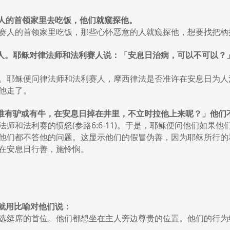
利赛人的首领家里去吃饭，他们就窥探他。
赛人的首领家里吃饭，那些心怀恶意的人就窥探他，想要找把柄
患水臌的人。耶稣对律法师和法利赛人说：「安息日治病，可以不可以
。耶稣便问律法师和法利赛人，摩西律法是否准许在安息日为人
他走了。
你们中间谁有驴或有牛，在安息日掉在井里，不立时拉他上来呢？」他
师和法利赛的愤怒(参路6:6-11)。于是，耶稣便问他们如果
他们都不答他的问题。这显示他们的假冒伪善，因为耶稣所行的
在安息日行善，施怜悯。
位，就用比喻对他们说：
选筵席的首位。他们都想坐在主人旁边尊贵的位置。他们的行为