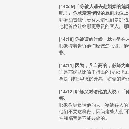
[14:8-9]「你被人请去赴婚
吧！』你就羞羞惭惭的退到末位上
耶稣劝告他们若有人请他们参加结
他把首位让给那更尊贵的客人。那
[14:10] 你被请的时候，就
耶稣接着告诉他们应该怎么做。他
彩。
[14:11] 因为，凡自高的，必
这是耶稣从比喻里得出的结论: 凡自
导是: 神把卑微的升高，骄傲的降
[14:12] 耶稣又对请他的人
答。
耶稣教导邀请他的人，宴请客人的
他们不要这样做，因为这些人会回
性和福音是不能共处的。