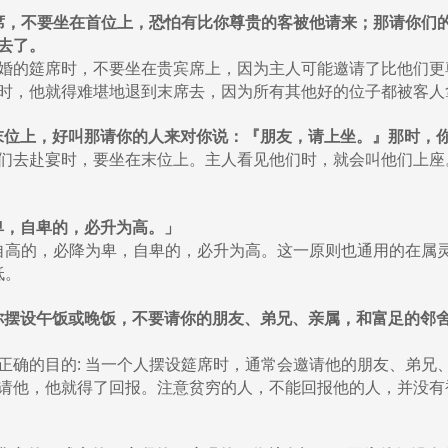
姻的筵席，不要坐在首位上，恐怕有比你尊贵的客被他请来；那请你
去了。
婚的筵席时，不要坐在贵宾席上，因为主人可能邀请了比他们更
时，他就得难堪地退到末席去，因为所有其他好的位子都被客人
去坐在末位上，好叫那请你的人来对你说：『朋友，请上坐。』那时
们去赴宴时，要坐在末位上。主人看见他们时，就会叫他们上座
降为卑，自卑的，必升为高。」
高的，必降为卑，自卑的，必升为高。这一原则也通用的在属灵上(参箴
低。
说：「你摆设午饭或晚饭，不要请你的朋友、弟兄、亲属，和富足的
正确的目的: 当一个人摆设筵席时，通常会邀请他的朋友、弟兄
请他，他就得了回报。注意贫穷的人，不能回报他的人，并没有