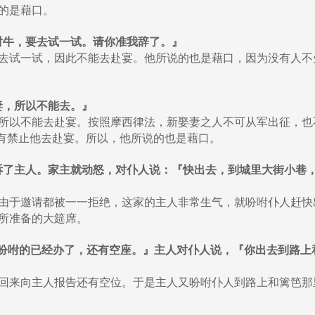
的是藉口。
了五对牛，要去试一试。请你准我辞了。』
去试一试，因此不能去赴宴。他所说的也是藉口，因为没有人不
了妻，所以不能去。』
所以不能去赴宴。按照摩西律法，新娶妻之人不可从军出征，也
并没有禁止他去赴宴。所以，他所说的也是藉口。
事都告诉了主人。家主就动怒，对仆人说：『快出去，到城里大街小
由于邀请都被一一拒绝，这家的主人非常生气，就吩咐仆人赶快
所准备的大筵席。
主啊，你所吩咐的已经办了，还有空座。』主人对仆人说，『你出去到
回来向主人报告还有空位。于是主人又吩咐仆人到路上和篱笆那