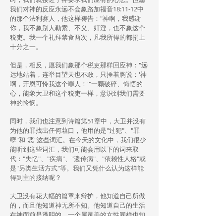
我们对神的反应永远不会象路加福音18:11-12中
的那个法利赛人，他这样祷告："神啊，我感谢
你，我不象别人勒索、不义、奸淫，也不象这个
税吏。我一个礼拜禁食两次，凡我所得的都捐上
十分之一。
但是，相反，愿我们象那个税吏那样回应神："远
远地站着，连举目望天也不敢，只捶着胸说：'神
啊，开恩可怜我这个罪人！'"一颗破碎、悔悟的
心，能象大卫和这个税吏一样，意识到我们需要
神的怜悯。
同时，我们也注意到诗篇第51章中，大卫并没有
为他的罪找出任何藉口，他用的是"过犯"、"罪
孽"和"恶"这些词汇。在今天的文化中，我们很少
能听到这些词汇，我们可能会用以下的词来取
代："失忆"、"疾病"、"遗传病"、"依赖性人格"或
是"另类生活方式"等。我们又凭什么认为这样能
得到主的接纳呢？
大卫没有花大幅的篇章来辩护，他知道自己所做
的，而且他知道神无所不知。他知道自己的生活
在神面前是透明的。一个属灵美的女性同样也知