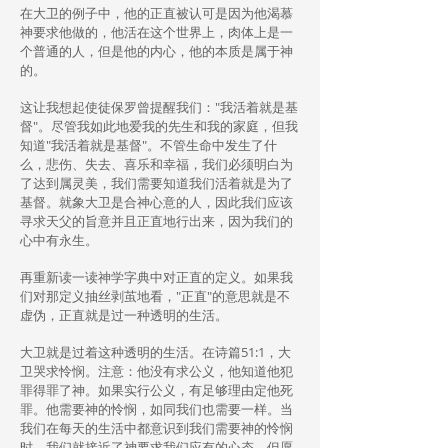
在大卫的例子中，他的正直被认可是因为他渴慕
神要求他做的，他活在这个世界上，肉体上是一
个普通的人，但是他的内心，他的本质是属于神
的。
这让我想起使徒保罗曾提醒我们："我活着就是基
督"。尽管我如此地爱我的先生和我的家庭，但我
知道"我活着就是基督"。不管生命中发生了什
么，悲伤、失去、喜乐和幸福，我们必须明白为
了达到属灵美，我们需要知道我们活着就是为了
基督。就象大卫是合神心意的人，因此我们应该
寻求天父的旨意并且正直地行出来，因为我们的
心中有永生。
再重新读一读神学字典中对正直的定义。如果我
们对那定义抽丝剥茧地看，"正直"的意思就是不
虚伪，正直就是过一种透明的生活。
大卫就是过着这种透明的生活。在诗篇51:1，大
卫哭求怜悯。注意：他没有求公义，他知道他犯
罪得罪了神。如果实行公义，有足够理由定他死
罪。他需要神的怜悯，如同我们也需要一样。当
我们在每天的生活中都意识到我们需要神的怜悯
时，我们就接近了神要求我们应有的心态。但愿