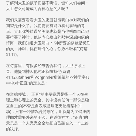
了解到大卫的孩子们都不听话。也许人们会问：
大卫怎么可能成为合神心意的人呢？
我们只需要看看大卫的态度就能明白神对我们的
期望是什么了。我们需要有能力看到事物的背
后。大卫弥补错误的美德也就是当他明白自己犯
罪得罪了神时，他从内心发出的那种深感内疚的
忏悔，我们知道大卫明白："神所要的祭就是忧伤
的灵；神啊，忧伤痛悔的心，你必不轻看"(诗篇
51:17)。
在诗篇里，有很多经节告诉我们，大卫行得正
直。他提到神因他纯正就扶持他(诗篇
41:12).Rahner和Vorgrimler所编辑的<<神学字典
>>中对"正直"的定义是：
在道德领域，"正直"的主要意思是指一个人在生
理上和心理上的完全。其中没有任何一部份是独
立自主的(不管是自发或是病态支配着某种冲
动)，只有一种情况是特别的，那就是为了健康的
理由才需要外来的干涉。在道德神学，"正直"的
意思是一个人完完全全地把自己融合入一个上好
的决择。