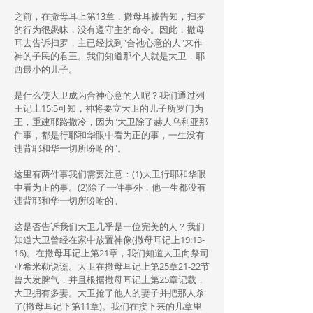
之前，在撒母耳上第13章，撒母耳被告知，扫罗
的行为很愚昧，没有遵守主的命令。因此，撒母
耳去告诉扫罗，主已经找到"合祂心意的人"来作
神的子民的君王。我们知道那个人就是大卫，耶
西最小的儿子。
是什么使大卫成为合神心意的人呢？我们通过列
王记上15:5可知，神将要立大卫的儿子所罗门为
王，重建耶路撒冷，因为"大卫除了赫人乌利亚那
件事，都是行耶和华眼中看为正的事，一生没有
违背耶和华一切所吩咐的"。
这里有两件事我们需要注意：(1)大卫行耶和华眼
中看为正的事。(2)除了一件事外，他一生都没有
违背耶和华一切所吩咐的。
这是否告诉我们大卫几乎是一位完美的人？我们
知道大卫曾经在家中放置神像(撒母耳记上19:13-
16)。在撒母耳记上第21章，我们知道大卫向祭司
亚希米勒说谎。大卫在撒母耳记上第25章21-22节
曾大发脾气，并且根据撒母耳记上第25章记载，
大卫拥有多妻。大卫抢了他人的妻子并把那人杀
了(撒母耳记下第11章)。我们在接下来的几章里