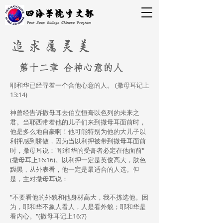
四海学院中文部
Four Seas College Chinese Program
追求属灵美
​第十二章 合神心意的人
耶和华已经寻着一个合他心意的人。 (撒母耳记上
13:14)
神曾经告诉撒母耳去伯立恒膏以色列的未来之
君。当耶西带着他的儿子们来到撒母耳面前时，
他是多么地自豪啊！他可能特别为他的大儿子以
利押感到骄傲，因为当以利押被带到撒母耳面前
时，撒母耳说："耶和华的受膏者必定在他面前"
(撒母耳上16:16)。以利押一定是英俊高大，肤色
黝黑，从外表看，他一定是最适合的人选。但
是，主对撒母耳说：
"不要看他的外貌和他身材高大，我不拣选他。因
为，耶和华不象人看人，人是看外貌；耶和华是
看内心。"(撒母耳记上16:7)