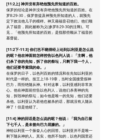
[11:2上] 神并没有弃绝他预先所知道的百姓。
保罗的结论是神并没有弃绝他预先所知道的百姓。在
罗8:29-30，保罗曾提及神预先所知道的人，就预先
定下效法他儿子的模样。神又藉福音召他们。他们顺
从了福音，因此被称为义(参罗8:29-30的注释)。可
见，「他预先所知道的百姓」是指那些顺从了福音的
基督徒。
[11:2下-11:3] 你们岂不晓得经上论到以利亚是怎么说
的呢？他在神面前怎样控告以色列人说：「主啊，他
们杀了你的先知，拆了你的祭坛，只剩下我一个人，
他们还要寻索我的命。」
在保罗的日子，以色列百姓的情况和在先知以利亚的
时代是一样的。按王上18-19章，当时全国接受假神
巴力，而拒绝随从神。针对这事，以利亚感到非常灰
心。他在神面前控告以色列人，说他们杀害神的先
知，拆毁神的祭坛，如今他是唯一的先知，他们还要
杀他。以利亚认为若他也被杀的话，那就没有人随从
神了！但是他错了。
[11:4] 神的回话是怎么说的呢？他说：「我为自己留
下七千人，是未曾向巴力屈膝的。」
神给以利亚一个振奋人心的回答。以利亚并不是唯一
剩下随从神的人。其实，他所不知的，以色列国里还