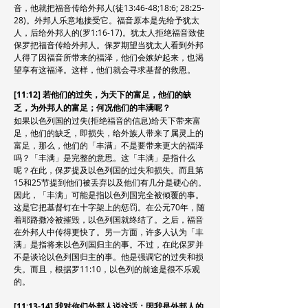
音，他就把福音传给外邦人(徒13:46-48;18:6; 28:25-
28)。外邦人乐意地接受它。福音原本是先给予犹太
人，后给外邦人的(罗1:16-17)。犹太人拒绝福音致使
保罗把福音传给外邦人。保罗期望当犹太人看到外邦
人得了因福音所带来的福泽，他们会嫉妒起来，也渴
望享有这福泽。这样，他们就会寻求基督的救恩。
[11:12] 若他们的过失，为天下的富足，他们的缺
乏，为外邦人的富足；何况他们的丰满呢？
如果以色列国的过失(拒绝福音的信息)给天下带来富
足，他们的缺乏，即损失，给外族人带来了属灵上的
富足，那么，他们的「丰满」不是要带来更大的福泽
吗？「丰满」是完整的意思。这「丰满」是指什么
呢？在此，保罗提及以色列国的过失和损失。而且第
15和25节提到他们被丢弃以及他们有几分是硬心的。
因此，「丰满」可能是指以色列国完全被倾覆的事。
这是它把基督钉在十字架上的惩罚。在公元70年，随
着耶路撒冷被摧毁，以色列国就终结了。之后，福音
在外邦人中传得更快了。另一方面，许多人认为「丰
满」是指将来以色列国归主的事。不过，在此保罗并
不是谈论以色列国归主的事。他是强调它的过失和损
失。而且，根据罗11:10，以色列的前途是很不乐观
的。
[11:13-14] 我对你们外邦人说这话；因我是外邦人的