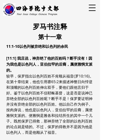
四海学院中文部
Four Seas College Chinese Program
罗马书注释
第十一章
11:1-10以色列被弃绝和以色列的余民
[11:1] 我且说，神弃绝了他的百姓吗？断乎没有！因
为我也是以色列人，亚伯拉罕的后裔，属便雅悯支派
的。
较早，保罗指出以色列百姓不肯顺从福音(罗10:16)。
在第十章结束，他也引用赛65:2来描述神整日向悖逆
和顶嘴的以色列百姓伸出双手，要他们跟他言归于
好。鉴于以色列百姓不信耶稣基督，这是否是说神已
弃绝全部的以色列百姓呢？断乎不是！保罗要证明神
并没有弃绝全部的以色列百姓。他以自己作为例子。
按肉身说，他也是以色列人，亚伯拉罕的后裔，属便
雅悯支派的。便雅悯是雅各和拉结所生的其中一个儿
子。既然保罗已得救，那神弃绝了全部的以色列百姓
的论点就是错的。不过，保罗的得救并不是因为他是
以色列人，而是他顺从了福音。