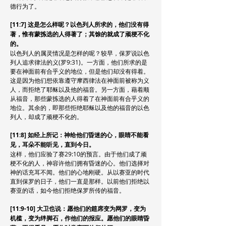
德行为了。
[11:7] 这是怎么样呢？以色列人所求的，他们没有得
著，惟有蒙拣选的人得著了；其馀的就成了顽梗不化
的。
以色列人的属灵情况是怎样的呢？较早，保罗说以色
列人追求律法的义(罗9:31)。一方面，他们所求的是
要在神面前有合乎义的地位，但是他们却没有得着。
这是因为他们想依靠遵守摩西律法在神面前被称为义
人，而拒绝了耶稣以及他的福音。另一方面，藉着顺
从福音，那些蒙拣选的人得着了在神面前有合乎义的
地位。其余的，即那些拒绝耶稣以及他的福音的以色
列人，却成了顽梗不化的。
[11:8] 如经上所记：神给他们昏迷的心，眼睛不能看
见，耳朵不能听见，直到今日。
这样，他们应验了赛29:10的预言。由于他们成了顽
梗不化的人，神容许他们拥有昏迷的心。他们选择对
神的话充耳不闻。他们的心地刚硬。从以赛亚的时代
直到保罗的日子，他们一直是那样。以前他们拒绝以
赛亚的话，如今他们拒绝保罗所传的福音。
[11:9-10] 大卫也说：愿他们的筵席变为网罗，变为
机槛，变为绊脚石，作他们的报应。愿他们的眼睛昏