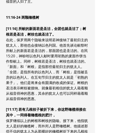
福音的人归了主。
11:16-24 两颗橄榄树
[11:16] 所献的新面若是圣洁，全团也就圣洁了；树
根若是圣洁，树枝也就圣洁了。
在此，保罗用两个隐喻来说明若神接纳了最初归主的
犹太人，那他也会接纳以色列国。他首先谈论献祭时
所献上的新面若是圣洁的，那面团也是圣洁的。在民
15:20，神吩咐以色列人献时要用初熟的麦面作饼当
作祭献上。同样，树根若是圣洁，树枝也就圣洁的。
「新面」和「树根」是指那些最初归主的犹太人。
「全团」是指所有的以色列人，而「树枝」是指被丢
弃的以色列人。在五旬节归主的犹太人就是「初熟的
果子」。他们是将来会有圆满的收成的保证。树根的
圣洁表示树枝被接纳。就像最初相信的犹太人藉着顺
从福音得神的恩惠，其余的犹太人也可以同样藉着顺
从福音得神的恩惠。
[11:17] 若有几根枝子被折下来，你这野橄榄得接在
其中，一同得着橄榄根的肥汁，
保罗继续以上的树根和树枝的隐喻。接下来，他指犹
太人是好的橄榄树，而外邦人是野橄榄树。他描述那
些不信的犹太人为从那棵好的橄榄树折下来的几根枝