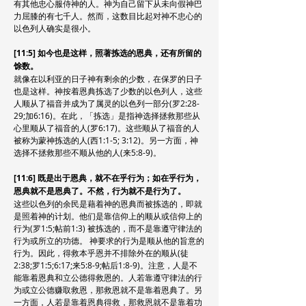
有其他忠心服侍神的人。神为自己留下从未向假神巴
力屈膝的有七千人。然而，这数目比起对神不忠心的
以色列人确实是很小。
[11:5] 如今也是这样，照著拣选的恩典，还有所留的
馀数。
就像在以利亚的日子神有剩余的少数，在保罗的日子
也是这样。神按着恩典拣选了少数的以色列人，这些
人顺从了福音并成为了属灵的以色列一部分(罗2:28-
29;加6:16)。在此，「拣选」是指神选择拯救那些从
心里顺从了福音的人(罗6:17)。这些顺从了福音的人
被称为蒙神拣选的人(西1:1-5; 3:12)。另一方面，神
选择不拯救那些不顺从他的人(来5:8-9)。
[11:6] 既是出于恩典，就不在乎行为；如在乎行为，
恩典就不是恩典了。不然，行为就不是行为了。
这些以色列的余民是藉着神的恩典而被拣选的，即就
是照着神的计划。他们是靠信仰上的顺从或信仰上的
行为(罗1:5;帖前1:3) 被拣选的，而不是靠遵守律法的
行为或所立的功德。 神要求的行为是顺从他的旨意的
行为。因此，得救本乎恩并不排除外在的顺从(徒
2:38;罗1:5;6:17;来5:8-9;帖后1:8-9)。注意，人是不
能靠着恩典和立公德得救恩的。人若靠遵守律法的行
为或立公德赚取救恩，那救恩就不是靠着恩典了。另
一方面，人若是靠着恩典得救，那救恩就不是靠着功