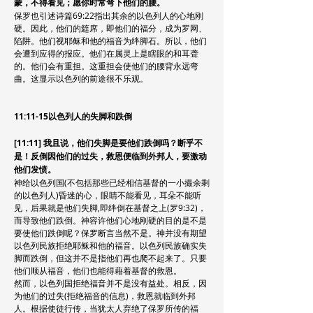
蒙，不得看见；愿你时常弯下他们的腰。
保罗也引述诗篇69:22指出其余的以色列人的心地刚
硬。因此，他们的筵席，即他们的福分，成为罗网、
陷阱。他们视耶稣和他的福音为绊脚石。所以，他们
会遭到应得的报应。他们在属灵上是瞎眼的和耳聋
的。他们会有重担。这重担会使他们的腰背永远弯
曲。这显示以色列的前途很不乐观。
11:11-15以色列人的失脚和跌倒
[11:11] 我且说，他们失脚是要他们跌倒吗？断乎不
是！反倒因他们的过失，救恩便临到外邦人，要激动
他们发愤。
神给以色列国(不包括那些已经相信基督的一小撮余剩
的以色列人)昏迷的心，眼睛不能看见，耳朵不能听
见，后果就是他们失脚,即绊倒在基督之上(罗9:32)，
而导致他们跌倒。神容许他们心地刚硬的目的是不是
要使他们跌倒呢？保罗断言当然不是。神并没有期望
以色列民族拒绝耶稣和他的福音。以色列民族确实失
脚而跌倒，但这并不是指他们再也爬不起来了。只要
他们顺从福音，他们也能得藉着基督的救恩。
然而，以色列国拒绝福音并不是没有益处。相反，因
为他们的过失(拒绝福音的信息)，救恩就临到外邦
人。根据使徒行传，当犹太人弃绝了保罗所传的福