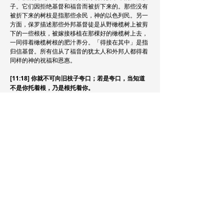
子。它们因拒绝基督和福音而被折下来的。那些没有
被折下来的树枝是指那些余民，神的以色列民。另一
方面，保罗描述那些外邦基督徒是从野橄榄树上被剪
下的一些根枝，被嫁接移植在那棵好的橄榄树上去，
一同得着橄榄树根的肥汁养分。「得接在其中」是指
归信基督。所有信从了福音的犹太人和外邦人都得着
同样的神的祝福和恩惠。
[11:18] 你就不可向旧枝子夸口；若是夸口，当知道
不是你托着根，乃是根托着你。
保罗警告那些被嫁接移植在那棵好的橄榄树上的树枝
(外邦基督徒)不可向那些被折下来的旧枝子夸口。他
们要晓得自己只不过是被嫁接上的树枝而已。他们并
不支持树根(犹太家族)，乃是树根在支持他们。耶稣
曾告诉撒玛利亚妇人，说:「救恩是从犹太人出来的」
(约4:22)。外邦基督徒要记得神是藉着犹太人行使他
的救赎计划。弥赛亚和新约的律法是从犹太人出来
的。神应许赐福予亚伯拉罕，而地上的万族都要因他
得福(创`12:3)。神的应许是通过耶稣基督赐福给万族
的。在加3:14，保罗写道:「这便叫亚伯拉罕的福，因
基督耶稣可以临到外邦人，使我们因信得着所应许的
圣灵。」可见，外邦人的救恩是由犹太人来的。因
此，被嫁接上的树枝要感激树根，而不是看轻它。
[11:19] 你若说，那枝子被折下来是特为叫我接上。