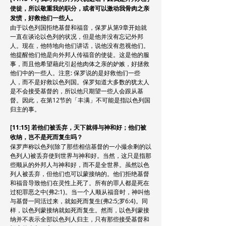
使徒，所以敬重我的职分，或者可以激动我骨肉之亲
发愤，好救他们一些人。
由于以色列国拒绝基督和福音，保罗从第9章开始就
一直在谈论以色列的状况，但是他并没有忘记外邦
人。现在，他特地向他们讲话，说他没有忽视他们。
他提醒他们他是向外邦人传福音的使徒。这是他的服
事，而且他希望藉此引起他肉体之亲的妒嫉，好拯救
他们中的一些人。注意: 保罗说的是好救他们一些
人，而不是好救以色列国。保罗知道大多数的犹太人
是不会接受基督的，所以他只期望一些人会跟从基
督。因此，在第12节的「丰满」不可能是指以色列国
归主的事。
[11:15] 若他们被丢弃，天下就得与神和好；他们被
收纳，岂不是死而复生吗？
保罗声称以色列(除了那些相信基督的一小撮余剩的以
色列人)被丢弃使到世界与神和好。当然，这只是指那
些顺从的外邦人与神和好，而不是全世界。虽然以色
列人被丢弃，但他们也可以蒙接纳的。他们拒绝基督
和福音导致他们在灵性上死了。所有的罪人都是死在
过犯罪恶之中(弗2:1)。当一个人顺从福音时，神叫他
与基督一同活过来，就如死而复生(弗2:5;罗6:4)。同
样，以色列蒙接纳就如死而复生。然而，以色列蒙接
纳并不表示全部以色列人归主，只有那些接受基督和