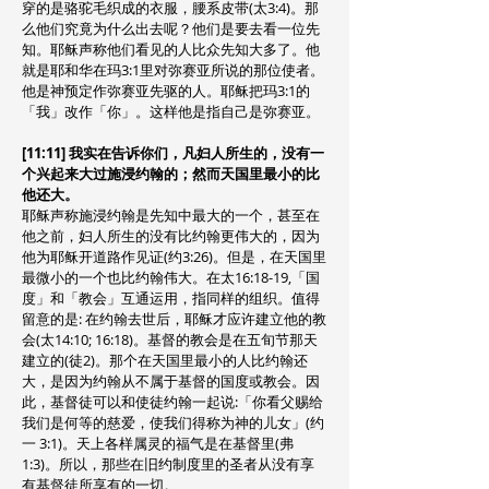
穿的是骆驼毛织成的衣服，腰系皮带(太3:4)。那
么他们究竟为什么出去呢？他们是要去看一位先
知。耶稣声称他们看见的人比众先知大多了。他
就是耶和华在玛3:1里对弥赛亚所说的那位使者。
他是神预定作弥赛亚先驱的人。耶稣把玛3:1的
「我」改作「你」。这样他是指自己是弥赛亚。
[11:11] 我实在告诉你们，凡妇人所生的，没有一
个兴起来大过施浸约翰的；然而天国里最小的比
他还大。
耶稣声称施浸约翰是先知中最大的一个，甚至在
他之前，妇人所生的没有比约翰更伟大的，因为
他为耶稣开道路作见证(约3:26)。但是，在天国里
最微小的一个也比约翰伟大。在太16:18-19,「国
度」和「教会」互通运用，指同样的组织。值得
留意的是: 在约翰去世后，耶稣才应许建立他的教
会(太14:10; 16:18)。基督的教会是在五旬节那天
建立的(徒2)。那个在天国里最小的人比约翰还
大，是因为约翰从不属于基督的国度或教会。因
此，基督徒可以和使徒约翰一起说:「你看父赐给
我们是何等的慈爱，使我们得称为神的儿女」(约
一 3:1)。天上各样属灵的福气是在基督里(弗
1:3)。所以，那些在旧约制度里的圣者从没有享
有基督徒所享有的一切。