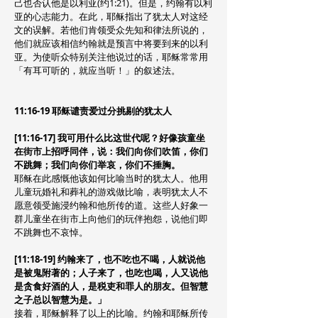
己也否认他是以利亚(约1:21)。但是，约翰有以利
亚的心志能力。在此，耶稣指出了犹太人对这经
文的误解。若他们肯领受众先知和律法所说的，
他们就应该相信约翰就是预言中将要到来的以利
亚。为使听众特别关注他说过的话，耶稣常常用
「有耳可听的，就应当听！」的叙述法。
11:16-19 耶稣谴责爱过分挑剔的犹太人
[11:16-17] 我可用什么比这世代呢？好像孩童坐
在街市上招呼同伴，说：我们向你们吹笛，你们
不跳舞；我们向你们举哀，你们不捶胸。
耶稣在此感慨他该如何比喻当时的犹太人。他用
儿童玩婚礼和葬礼的游戏做比喻，表明犹太人不
愿意领受施浸约翰和他所传的道。这些人好象一
群儿童坐在街市上向他们的玩伴抱怨，说他们即
不跳舞也不哀悼。
[11:18-19] 约翰来了，也不吃也不喝，人就说他
是被鬼附著的；人子来了，也吃也喝，人又说他
是贪食好酒的人，是税吏和罪人的朋友。但智慧
之子总以智慧为是。」
接着，耶稣解释了以上的比喻。约翰和耶稣所传