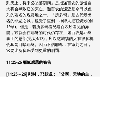
到天上，将来必坠落阴间」是指迦百农的傲慢自
大将会导致它的灭亡。迦百农的遗迹是今日以色
列的著名的观赏地之一。「所多玛」是古代最出
名的罪恶之城，也受了重刑，神降火把它烧毁(创
19章)。但是，若所多玛看见迦百农所看见的异
能，它就会在耶稣的时代仍存在。迦百农是耶稣
事工的总部(见太4:13)，所以这城镇的人有很多机
会耳闻目睹耶稣。因为不信耶稣，在审判之日，
它要比所多玛受到更重的刑罚。
11:25-26 耶稣感恩的祷告
[11:25－26] 那时，耶稣说：「父啊，天地的主，
我感谢你！因为你将这些事向聪明通达人就藏起
来，向婴孩就显出来。父啊，是的，因为你的美
意本是如此。
「那时」是指耶稣在诸城中行了许多异能，而那
些城的人终不悔改之时。尽管这些城镇的人拒绝
了耶稣，但耶稣仍然感谢他的父，天地的主，将
属灵真理的启示给信心如婴孩的人(即没有学问的
门徒)，却向聪明通达的人隐藏起来。「聪明通
达」是指精通于抽象的质问。在雅典聪明通达的
人称保罗是「胡言乱语的」的人，因为他传讲
「耶稣与复活」的道(徒17:18)。福音打不动那敏