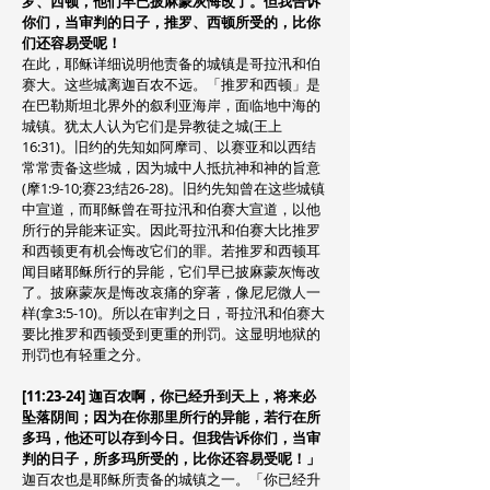
罗、西顿，他们早已披麻蒙灰悔改了。但我告诉
你们，当审判的日子，推罗、西顿所受的，比你
们还容易受呢！
在此，耶稣详细说明他责备的城镇是哥拉汛和伯
赛大。这些城离迦百农不远。「推罗和西顿」是
在巴勒斯坦北界外的叙利亚海岸，面临地中海的
城镇。犹太人认为它们是异教徒之城(王上
16:31)。旧约的先知如阿摩司、以赛亚和以西结
常常责备这些城，因为城中人抵抗神和神的旨意
(摩1:9-10;赛23;结26-28)。旧约先知曾在这些城镇
中宣道，而耶稣曾在哥拉汛和伯赛大宣道，以他
所行的异能来证实。因此哥拉汛和伯赛大比推罗
和西顿更有机会悔改它们的罪。若推罗和西顿耳
闻目睹耶稣所行的异能，它们早已披麻蒙灰悔改
了。披麻蒙灰是悔改哀痛的穿著，像尼尼微人一
样(拿3:5-10)。所以在审判之日，哥拉汛和伯赛大
要比推罗和西顿受到更重的刑罚。这显明地狱的
刑罚也有轻重之分。
[11:23-24] 迦百农啊，你已经升到天上，将来必
坠落阴间；因为在你那里所行的异能，若行在所
多玛，他还可以存到今日。但我告诉你们，当审
判的日子，所多玛所受的，比你还容易受呢！」
迦百农也是耶稣所责备的城镇之一。「你已经升