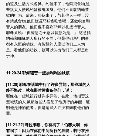
的道及生活方式各异。约翰来了，他禁戒食物,这
些犹太人便说约翰被鬼缠身。他们不喜欢约翰禁
欲的行为。后来，耶稣来了，与其他人一样，没
有禁戒食物,他们就说耶稣贪吃贪喝，还做税吏和
罪人的朋友。他们也不喜欢耶稣以礼接待罪人。
耶稣又说:「但智慧之子总以智慧为是。」 这意指
约翰和耶稣两人所行的不同，但是他们所行的事
都有永恒的功效。有智慧的人应以他们二人为
是。看他们的功效，就可以认出他们二人都是出
于神。
11:20-24 耶稣谴责一些加利利的城镇
[11:20] 耶稣在诸城中行了许多异能，那些城的人
终不悔改，就在那时候责备他们，说：
耶稣在一些城镇行过许多异能。在此，他指责这
些城镇的人,虽然这些人看见了他所行的异能，证
明他是神的使者，但是这些人并没有悔改他们的
罪。
[11:21-22] 哥拉汛哪，你有祸了！伯赛大啊，你
有祸了！因为在你们中间所行的异能，若行在推