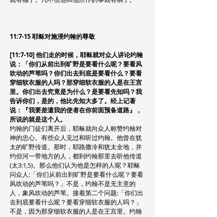
11:7-15 耶稣对施浸约翰的尊敬
[11:7-10] 他们走的时候，耶稣就对众人讲论约翰
说：「你们从前出到旷野是要看什么呢？要看风
吹动的芦苇吗？你们出去到底是要看什么？要看
穿细软衣服的人吗？那穿细软衣服的人是在王宫
里。你们出去究竟是为什么？是要看先知吗？我
告诉你们，是的，他比先知大多了。经上记著
说：『我要差遣我的使者在你前面预备道路』，
所说的就是这个人。
约翰的门徒们离开后，耶稣就向众人称赞约翰对
神的忠心。有些众人见过和听过约翰。他曾在犹
太的旷野传道。那时，耶路撒冷和犹太全地，并
约但河一带地方的人，都到约翰那里去听他传道
(太3:1,5)。那么他们认为他是怎样的人呢？耶稣
问众人:「你们从前出到旷野是要看什么呢？要看
风吹动的芦苇吗？」不是，约翰不是无主意的
人，象风吹动的芦苇。接着第二个问题:「你们出
去到底要看什么呢？要看穿细软衣服的人吗？」
不是，因为那穿细软衣服的人是在王宫里。约翰