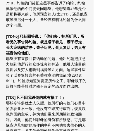
7:18，约翰的门徒把这些事都告诉了约翰，约翰
就派他的两个门徒去问耶稣。他想知道耶稣是否
是那将要来的，他所预言的人(太3:11)，还是他应
该等待另外一个人。圣经没有明述约翰为什么问
这个问题。
[11:4-5] 耶稣回答说：「你们去，把所听见，所
看见的事告诉约翰。就是瞎子看见，瘸子行走，
长大麻疯的洁净，聋子听见，死人复活，穷人有
福音传给他们。
耶稣没有直接回答约翰的问题。他叫约翰把注意
力放到他所行的众多惊奇的神迹，他引人注目的
教训以及穷人也听到福音等几方面。这些事件应
验了以赛亚预言的有关弥赛亚的凭证(赛29:18;
6:11)。约翰必知道弥赛亚所作之工。耶稣以下的
回答可能是针对约翰不肯定的态度而作出的。
[11:6] 凡不因我跌倒的就有福了！」
耶稣令许多犹太人失望。他所行的与他们心目中
的弥赛亚不一致。他没有立即实行审判，恢复以
色列国的主权，并为他们带来所期望的政治胜
利。因此，他们对耶稣的身份有所疑惑。可是耶
稣应许凡相信他所作的事和不向他失去信心的人
就有福了。凡不信他和他所作的事就有祸了。