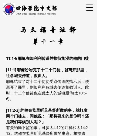
四海学院中文部
Four Seas College Chinese Program
马太福音注释
​第十一章
11:1-6 耶稣在加利利传道并接待施浸约翰的门徒
[11:1] 耶稣吩咐完了十二个门徒，就离开那里，
往各城去传道，教训人。
耶稣结束了对十二个使徒受遣传道的指示后，便
离开了那里，到加利利各城去传道和教训人。此
时，十二个使徒也在犹太人的城镇服侍(太10:5-
6)。
[11:2-3] 约翰在监里听见基督所做的事，就打发
两个门徒去，问他说：「那将要来的是你吗？还
是我们等候别人呢？」
有关约翰下监的事，可参太4:12的注释和太14:2-
13。约翰在监里听见基督所做的事迹。根据路