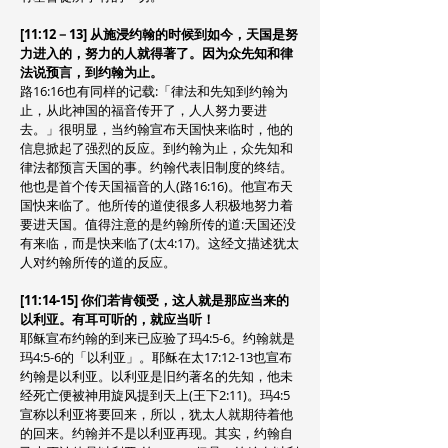
[11:12－13] 从施浸约翰的时候到如今，天国是努
力进入的，努力的人就得著了。因为众先知和律
法说预言，到约翰为止。
路16:16也有同样的记载:「律法和先知到约翰为
止，从此神国的福音传开了，人人努力要进
去。」很明显，当约翰宣布天国快来临时，他的
信息掀起了强烈的反应。到约翰为止，众先知和
律法都预言天国的事。约翰代表旧制度的终结。
他也是首个传天国福音的人(路16:16)。他宣布天
国快来临了。他所传的道使很多人积极地努力着
要进天国。值得注意的是约翰所传的道:天国还没
有来临，而是快来临了(太4:17)。这经文描述犹太
人对约翰所传的道的反应。
[11:14-15] 你们若肯领受，这人就是那应当来的
以利亚。有耳可听的，就应当听！
耶稣宣布约翰的到来已应验了玛4:5-6。约翰就是
玛4:5-6的「以利亚」。耶稣在太17:12-13也宣布
约翰是以利亚。以利亚是旧约著名的先知，他未
经死亡便被神用旋风提到天上(王下2:11)。玛4:5
宣称以利亚将要回来，所以，犹太人就期待着他
的回来。约翰并不是以利亚再现。其实，约翰自