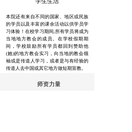
学生生活
本院还有来自不同的国家、地区或民族
的学员以及丰富的课余活动以供学员学
习体验！在校学习期间,所有学员将成为
当地地方教会的成员。在学校假期期
间，学校鼓励所有学员都回到赞助他
(她)的地方教会实习，向当地的教会领
袖或是传道人学习，或者是与有经验的
传道人去中国或其它地方做短期宣教。
师资力量
学院的老师们都是各地方教会的全职
传道人，传道经验丰富，而且都受过
系统的神学教导。他们坚持不懈地向
非基督徒传授和传讲神的话。他们大
多数毕业于神学院或传道学院且在当